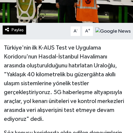
Paylaş
-
+
A
A
Türkiye'nin ilk K-AUS Test ve Uygulama
Koridoru'nun Hasdal-İstanbul Havalimanı
arasında oluşturulduğunu hatırlatan Uraloğlu,
"Yaklaşık 40 kilometrelik bu güzergâhta akıllı
ulaşım sistemlerine yönelik testler
gerçekleştiriyoruz. 5G haberleşme altyapısıyla
araçlar, yol kenarı üniteleri ve kontrol merkezleri
arasında veri alışverişini test etmeye devam
ediyoruz" dedi.
Söz konusu koridorda elde edilen deneyimlerin