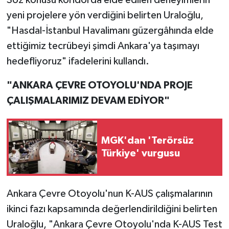
yeni projelere yön verdiğini belirten Uraloğlu,
"Hasdal-İstanbul Havalimanı güzergâhında elde
ettiğimiz tecrübeyi şimdi Ankara'ya taşımayı
hedefliyoruz" ifadelerini kullandı.
"ANKARA ÇEVRE OTOYOLU'NDA PROJE
ÇALIŞMALARIMIZ DEVAM EDİYOR"
MGK'dan 'Terörsüz
Türkiye' vurgusu
Ankara Çevre Otoyolu'nun K-AUS çalışmalarının
ikinci fazı kapsamında değerlendirildiğini belirten
Uraloğlu, "Ankara Çevre Otoyolu'nda K-AUS Test