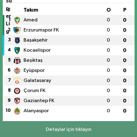
#
Takım
O
P
1
Amed
0
0
2
Erzurumspor FK
0
0
3
Başakşehir
0
0
4
Kocaelispor
0
0
5
Beşiktaş
0
0
6
Eyüpspor
0
0
7
Galatasaray
0
0
8
Çorum FK
0
0
9
Gaziantep FK
0
0
10
Alanyaspor
0
0
Detaylar için tıklayın