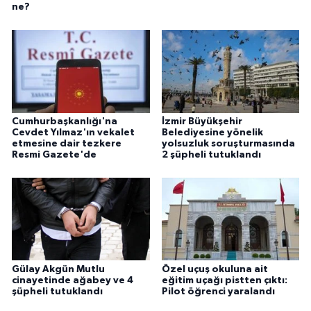
ne?
Cumhurbaşkanlığı'na
İzmir Büyükşehir
Cevdet Yılmaz'ın vekalet
Belediyesine yönelik
etmesine dair tezkere
yolsuzluk soruşturmasında
Resmi Gazete'de
2 şüpheli tutuklandı
Gülay Akgün Mutlu
Özel uçuş okuluna ait
cinayetinde ağabey ve 4
eğitim uçağı pistten çıktı:
şüpheli tutuklandı
Pilot öğrenci yaralandı