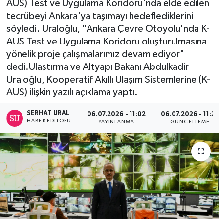
AUS) Test ve Uygulama Koridoru'nda elde edilen
tecrübeyi Ankara'ya taşımayı hedeflediklerini
Turizm
söyledi. Uraloğlu, "Ankara Çevre Otoyolu'nda K-
AUS Test ve Uygulama Koridoru oluşturulmasına
Kültür - Sanat
yönelik proje çalışmalarımız devam ediyor"
dedi.Ulaştırma ve Altyapı Bakanı Abdulkadir
Lider Haber TV Canlı Yayın izle
Uraloğlu, Kooperatif Akıllı Ulaşım Sistemlerine (K-
AUS) ilişkin yazılı açıklama yaptı.
SERHAT URAL
06.07.2026 - 11:02
06.07.2026 - 11:2
HABER EDITÖRÜ
YAYINLANMA
GÜNCELLEME