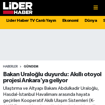
Gündem
Nöbetçi Eczaneler
Lider Haber TV Canlı Yayın
Ekonomi
Dünya
Politika
Hava Durumu
Asayiş
İstanbul Namaz Vakitleri
Dünya
Trafik Durumu
Magazin
Süper Lig Puan Durumu ve Fikstür
HABERLER
GÜNDEM
Bakan Uraloğlu duyurdu: Akıllı otoyol
Spor
Tüm Manşetler
projesi Ankara’ya geliyor
Ulaştırma ve Altyapı Bakanı Abdulkadir Uraloğlu,
Sağlık
Son Dakika Haberleri
Hasdal-İstanbul Havalimanı arasında hayata
geçirilen Kooperatif Akıllı Ulaşım Sistemleri (K-
Teknoloji
Haber Arşivi