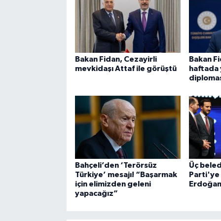
Bakan Fidan, Cezayirli
Bakan Fi
mevkidaşı Attaf ile görüştü
haftada 
diplomas
Bahçeli’den ‘Terörsüz
Üç beled
Türkiye’ mesajı! “Başarmak
Parti'ye
için elimizden geleni
Erdoğan 
yapacağız”