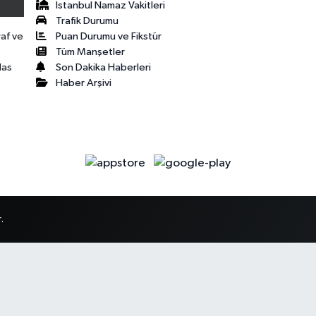
İstanbul Namaz Vakitleri
Trafik Durumu
Puan Durumu ve Fikstür
raf ve
Tüm Manşetler
Son Dakika Haberleri
las
Haber Arşivi
.