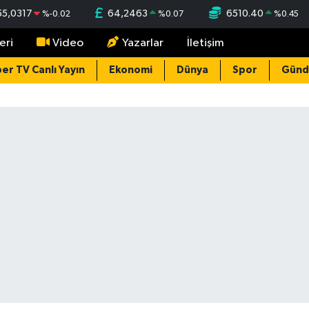
55,0317
64,2463
6510.40
%
-0.02
%
0.07
%
0.45
eri
Video
Yazarlar
İletişim
er TV Canlı Yayın
Ekonomi
Dünya
Spor
Gün