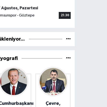
7 Ağustos, Pazartesi
msunspor - Göztepe
21:30
ükleniyor...
iyografi
Cumhurbaşkanı
Çevre,