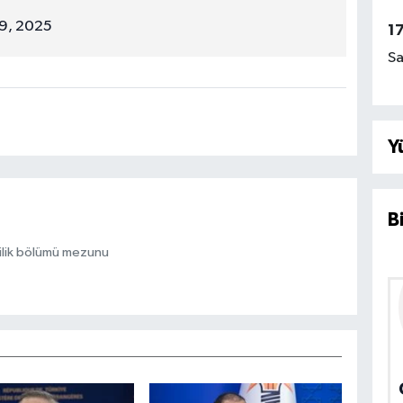
29, 2025
1
Sa
Y
B
ilik bölümü mezunu