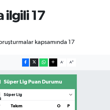
lgili 17
 soruşturmalar kapsamında 17
-
+
A
A
Süper Lig Puan Durumu
Süper Lig
#
Takım
O
P