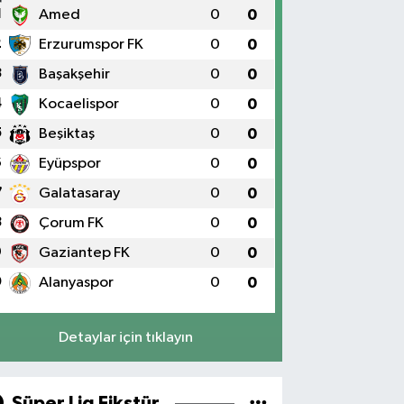
1
Amed
0
0
2
Erzurumspor FK
0
0
3
Başakşehir
0
0
4
Kocaelispor
0
0
5
Beşiktaş
0
0
6
Eyüpspor
0
0
7
Galatasaray
0
0
8
Çorum FK
0
0
9
Gaziantep FK
0
0
0
Alanyaspor
0
0
Detaylar için tıklayın
Süper Lig Fikstür