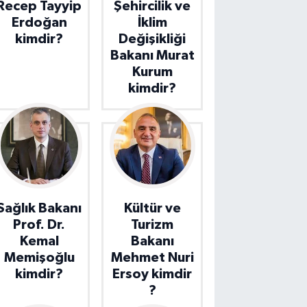
Recep Tayyip
Şehircilik ve
Erdoğan
İklim
kimdir?
Değişikliği
Bakanı Murat
Kurum
kimdir?
Sağlık Bakanı
Kültür ve
Prof. Dr.
Turizm
Kemal
Bakanı
Memişoğlu
Mehmet Nuri
kimdir?
Ersoy kimdir
?