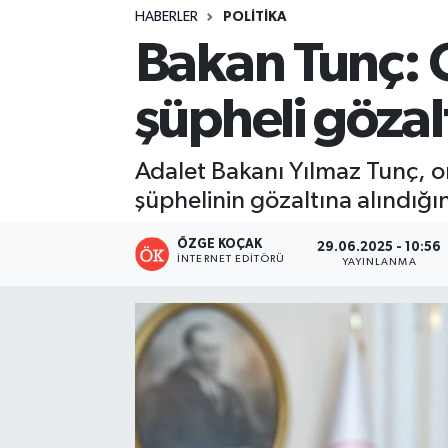
HABERLER
POLITIKA
Turizm
Bakan Tunç: O
Kültür - Sanat
şüpheli gözal
Lider Haber TV Canlı Yayın izle
Adalet Bakanı Yılmaz Tunç, o
şüphelinin gözaltına alındığı
ÖZGE KOÇAK
29.06.2025 - 10:56
İNTERNET EDITÖRÜ
YAYINLANMA