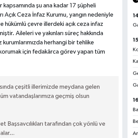
lar kapsamında şu ana kadar 17 şüpheli
zarı Açık Ceza İnfaz Kurumu, yangın nedeniyle
1
e hükümlü çevre illerdeki açık ceza infaz
Ga
iştir. Aileleri ve yakınları süreç hakkında
1
az kurumlarımızda herhangi bir tehlike
Ko
 korumak için fedakârca görev yapan tüm
Ka
Ge
Ga
sında çeşitli illerimizde meydana gelen
tüm vatandaşlarımıza geçmiş olsun
1
Ba
Be
yet Başsavcılıkları tarafından çok yönlü ve
malar…
Am