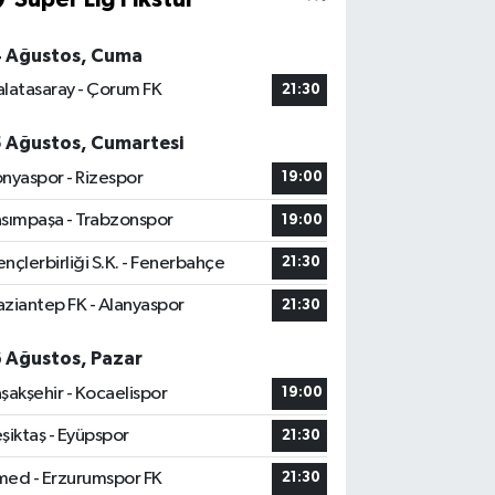
4 Ağustos, Cuma
latasaray - Çorum FK
21:30
5 Ağustos, Cumartesi
nyaspor - Rizespor
19:00
sımpaşa - Trabzonspor
19:00
nçlerbirliği S.K. - Fenerbahçe
21:30
ziantep FK - Alanyaspor
21:30
6 Ağustos, Pazar
şakşehir - Kocaelispor
19:00
şiktaş - Eyüpspor
21:30
ed - Erzurumspor FK
21:30