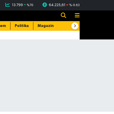
13.799
64.225,61
%
70
%
-0.63
dem
Politika
Magazin
Resmi İlanlar
E-Gazete