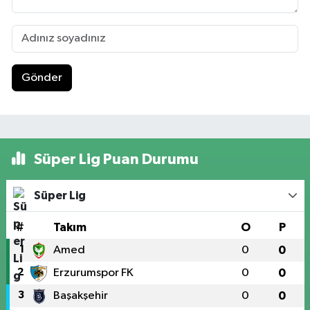
Gönder
Süper Lig Puan Durumu
Süper Lig
#
Takım
O
P
1
Amed
0
0
2
Erzurumspor FK
0
0
3
Başakşehir
0
0