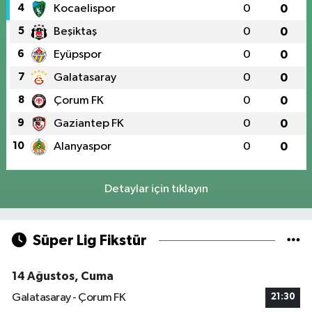
4
Kocaelispor
0
0
5
Beşiktaş
0
0
6
Eyüpspor
0
0
7
Galatasaray
0
0
8
Çorum FK
0
0
9
Gaziantep FK
0
0
10
Alanyaspor
0
0
Detaylar için tıklayın
Süper Lig Fikstür
14 Ağustos, Cuma
Galatasaray - Çorum FK
21:30