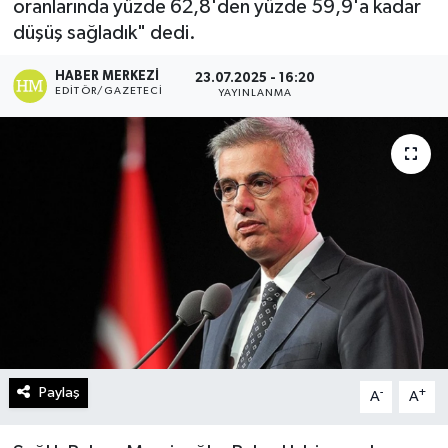
oranlarında yüzde 62,8'den yüzde 59,9'a kadar
düşüş sağladık" dedi.
Turizm
HABER MERKEZI
23.07.2025 - 16:20
Kültür - Sanat
EDITÖR/GAZETECI
YAYINLANMA
Lider Haber TV Canlı Yayın izle
Paylaş
-
+
A
A