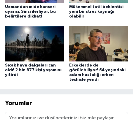
Uzmandan mide kanseri
Mükemmel tatil beklentisi
uyarısı: Sinsi ilerliyor, bu
yeni bir stres kaynağı
belirtilere dikkat!
olabilir
Sıcak hava dalgaları can
Erkeklerde de
aldı! 2 bin 877 kişi yaşamını
görülebiliyor! 54 yaşındaki
yitirdi
adam hastalığı erken
teşhisle yendi
Yorumlar