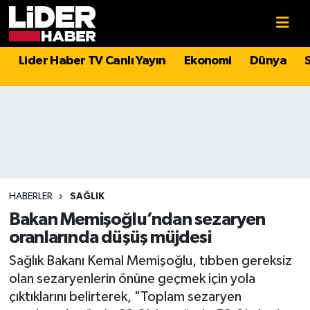
Gündem
Nöbetçi Eczaneler
Lider Haber TV Canlı Yayın
Ekonomi
Dünya
Politika
Hava Durumu
Asayiş
İstanbul Namaz Vakitleri
Dünya
Trafik Durumu
Magazin
Süper Lig Puan Durumu ve Fikstür
HABERLER
SAĞLIK
Bakan Memişoğlu’ndan sezaryen
Spor
Tüm Manşetler
oranlarında düşüş müjdesi
Sağlık Bakanı Kemal Memişoğlu, tıbben gereksiz
Sağlık
Son Dakika Haberleri
olan sezaryenlerin önüne geçmek için yola
çıktıklarını belirterek, "Toplam sezaryen
Teknoloji
Haber Arşivi