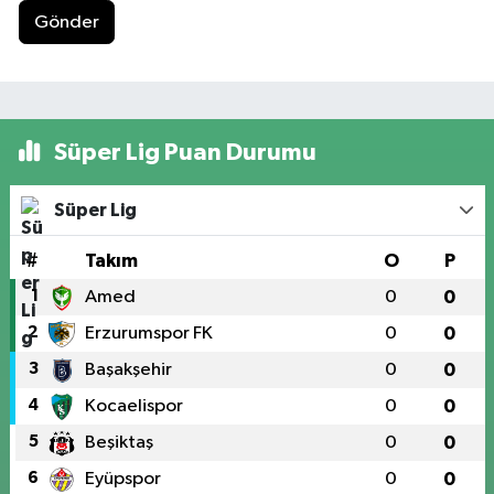
Gönder
Süper Lig Puan Durumu
Süper Lig
#
Takım
O
P
1
Amed
0
0
2
Erzurumspor FK
0
0
3
Başakşehir
0
0
4
Kocaelispor
0
0
5
Beşiktaş
0
0
6
Eyüpspor
0
0