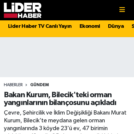
Gündem
Nöbetçi Eczaneler
Lider Haber TV Canlı Yayın
Ekonomi
Dünya
Politika
Hava Durumu
Asayiş
İstanbul Namaz Vakitleri
Dünya
Trafik Durumu
Magazin
Süper Lig Puan Durumu ve Fikstür
HABERLER
GÜNDEM
Bakan Kurum, Bilecik'teki orman
Spor
Tüm Manşetler
yangınlarının bilançosunu açıkladı
Çevre, Şehircilik ve İklim Değişikliği Bakanı Murat
Sağlık
Son Dakika Haberleri
Kurum, Bilecik'te meydana gelen orman
yangınlarında 3 köyde 23'ü ev, 47 birimin
Teknoloji
Haber Arşivi