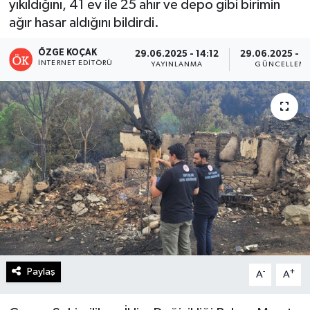
yıkıldığını, 41 ev ile 25 ahır ve depo gibi birimin
ağır hasar aldığını bildirdi.
Turizm
ÖZGE KOÇAK
29.06.2025 - 14:12
29.06.2025 - 1
Kültür - Sanat
İNTERNET EDITÖRÜ
YAYINLANMA
GÜNCELLEM
Lider Haber TV Canlı Yayın izle
Paylaş
-
+
A
A