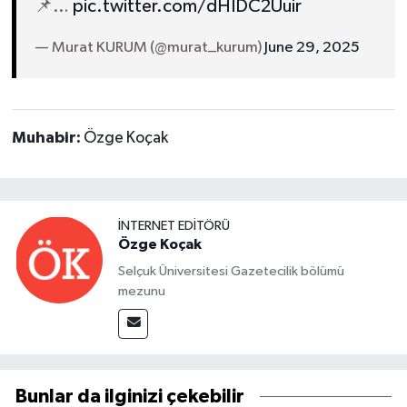
📌…
pic.twitter.com/dHIDC2Uuir
— Murat KURUM (@murat_kurum)
June 29, 2025
Muhabir:
Özge Koçak
İNTERNET EDITÖRÜ
Özge Koçak
Selçuk Üniversitesi Gazetecilik bölümü
mezunu
Bunlar da ilginizi çekebilir