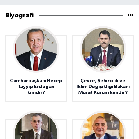
Biyografi
Cumhurbaşkanı Recep
Çevre, Şehircilik ve
Tayyip Erdoğan
İklim Değişikliği Bakanı
kimdir?
Murat Kurum kimdir?