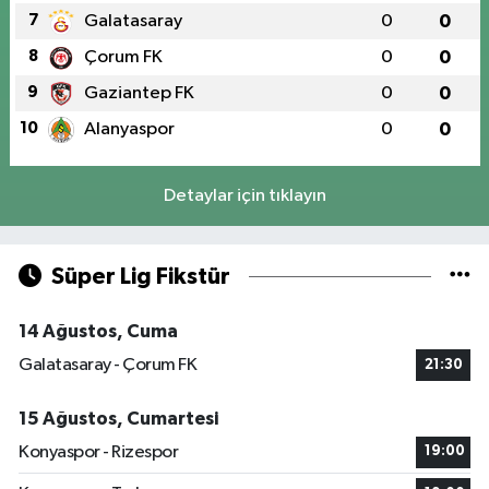
7
Galatasaray
0
0
8
Çorum FK
0
0
9
Gaziantep FK
0
0
10
Alanyaspor
0
0
Detaylar için tıklayın
Süper Lig Fikstür
14 Ağustos, Cuma
Galatasaray - Çorum FK
21:30
15 Ağustos, Cumartesi
Konyaspor - Rizespor
19:00