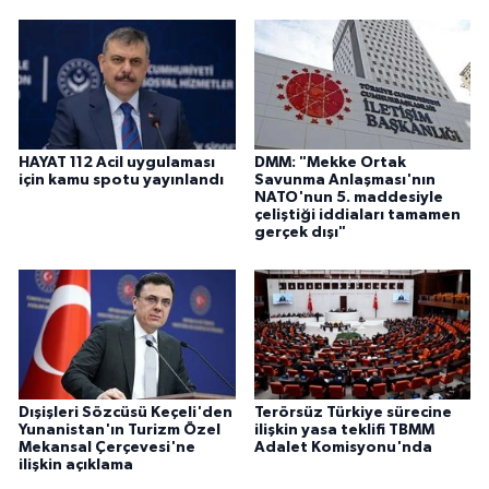
HAYAT 112 Acil uygulaması
DMM: "Mekke Ortak
için kamu spotu yayınlandı
Savunma Anlaşması'nın
NATO'nun 5. maddesiyle
çeliştiği iddiaları tamamen
gerçek dışı"
Dışişleri Sözcüsü Keçeli'den
Terörsüz Türkiye sürecine
Yunanistan'ın Turizm Özel
ilişkin yasa teklifi TBMM
Mekansal Çerçevesi'ne
Adalet Komisyonu'nda
ilişkin açıklama