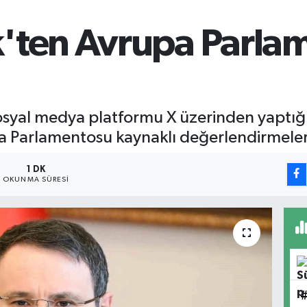
'ten Avrupa Parla
osyal medya platformu X üzerinden yaptığı
upa Parlamentosu kaynaklı değerlendirmeler
1 DK
OKUNMA SÜRESI