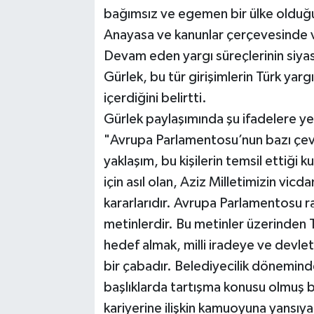
bağımsız ve egemen bir ülke olduğun
Anayasa ve kanunlar çerçevesinde ve
Devam eden yargı süreçlerinin siyas
Gürlek, bu tür girişimlerin Türk yar
içerdiğini belirtti.
Gürlek paylaşımında şu ifadelere ye
"Avrupa Parlamentosu’nun bazı çevre
yaklaşım, bu kişilerin temsil ettiği 
için asıl olan, Aziz Milletimizin vi
kararlarıdır. Avrupa Parlamentosu rap
metinlerdir. Bu metinler üzerinden T
hedef almak, milli iradeye ve devle
bir çabadır. Belediyecilik dönemind
başlıklarda tartışma konusu olmuş b
kariyerine ilişkin kamuoyuna yansıyan 