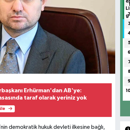
başkanı Erhürman'dan AB'ye:
1
asında taraf olarak yeriniz yok
üle
nin demokratik hukuk devleti ilkesine bağlı,