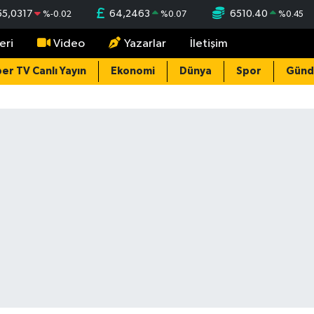
55,0317
64,2463
6510.40
%
-0.02
%
0.07
%
0.45
eri
Video
Yazarlar
İletişim
er TV Canlı Yayın
Ekonomi
Dünya
Spor
Gün