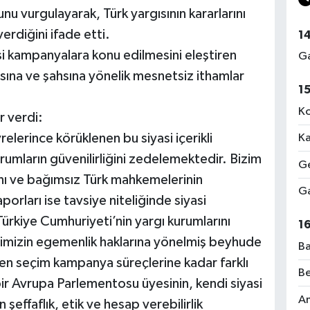
u vurgulayarak, Türk yargısının kararlarını
rdiğini ifade etti.
1
i kampanyalara konu edilmesini eleştiren
Ga
gısına ve şahsına yönelik mesnetsiz ithamlar
1
Ko
r verdi:
lerince körüklenen bu siyasi içerikli
Ka
kurumların güvenilirliğini zedelemektedir. Bizim
Ge
cdanı ve bağımsız Türk mahkemelerinin
Ga
orları ise tavsiye niteliğinde siyasi
ürkiye Cumhuriyeti’nin yargı kurumlarını
1
timizin egemenlik haklarına yönelmiş beyhude
Ba
en seçim kampanya süreçlerine kadar farklı
Be
ir Avrupa Parlementosu üyesinin, kendi siyasi
Am
şeffaflık, etik ve hesap verebilirlik