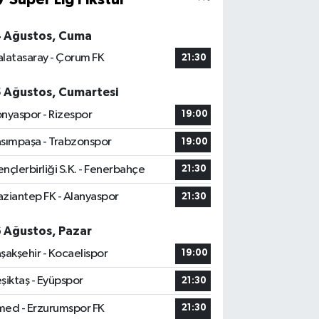
4 Ağustos, Cuma
latasaray - Çorum FK
21:30
5 Ağustos, Cumartesi
nyaspor - Rizespor
19:00
sımpaşa - Trabzonspor
19:00
nçlerbirliği S.K. - Fenerbahçe
21:30
ziantep FK - Alanyaspor
21:30
6 Ağustos, Pazar
şakşehir - Kocaelispor
19:00
şiktaş - Eyüpspor
21:30
ed - Erzurumspor FK
21:30