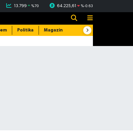
13.799
64.225,61
%
70
%
-0.63
dem
Politika
Magazin
Resmi İlanlar
E-Gazete