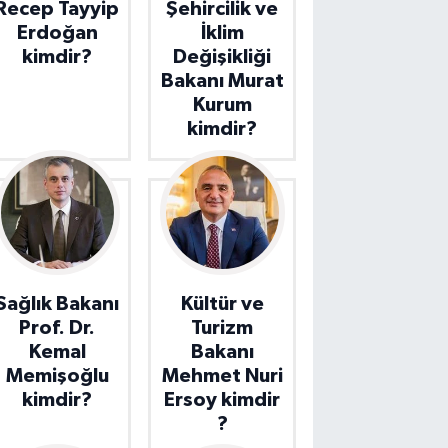
Recep Tayyip
Şehircilik ve
Erdoğan
İklim
kimdir?
Değişikliği
Bakanı Murat
Kurum
kimdir?
Sağlık Bakanı
Kültür ve
Prof. Dr.
Turizm
Kemal
Bakanı
Memişoğlu
Mehmet Nuri
kimdir?
Ersoy kimdir
?