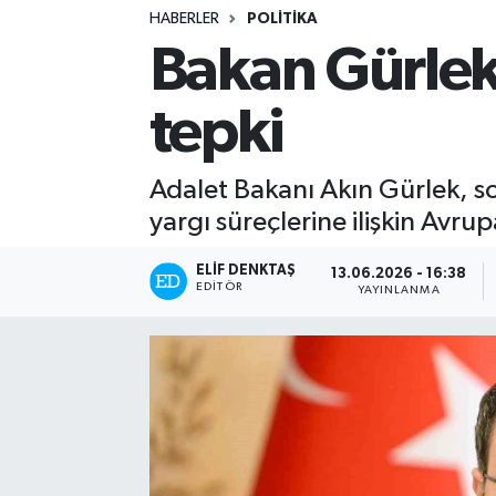
HABERLER
POLITIKA
Turizm
Bakan Gürlek
Kültür - Sanat
tepki
Lider Haber TV Canlı Yayın izle
Adalet Bakanı Akın Gürlek, s
yargı süreçlerine ilişkin Avr
ELIF DENKTAŞ
13.06.2026 - 16:38
EDITÖR
YAYINLANMA