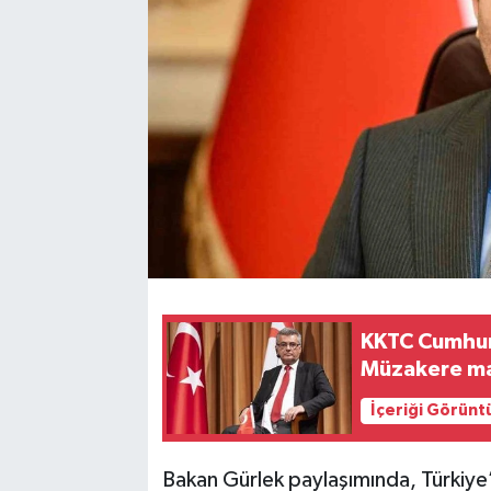
KKTC Cumhur
Müzakere mas
İçeriği Görünt
Bakan Gürlek paylaşımında, Türkiye’