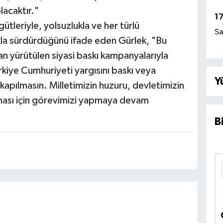
lacaktır."
1
ütleriyle, yolsuzlukla ve her türlü
Sa
ıkla sürdürdüğünü ifade eden Gürlek, "Bu
n yürütülen siyasi baskı kampanyalarıyla
kiye Cumhuriyeti yargısını baskı veya
Y
kapılmasın. Milletimizin huzuru, devletimizin
ması için görevimizi yapmaya devam
B