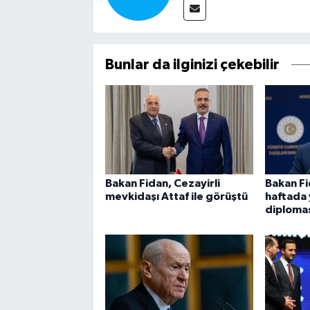
Bunlar da ilginizi çekebilir
Bakan Fidan, Cezayirli
Bakan Fi
mevkidaşı Attaf ile görüştü
haftada 
diplomas