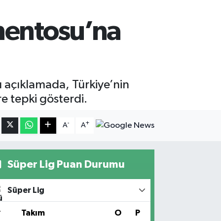
mentosu’na
 açıklamada, Türkiye’nin
e tepki gösterdi.
-
+
A
A
Süper Lig Puan Durumu
Süper Lig
#
Takım
O
P