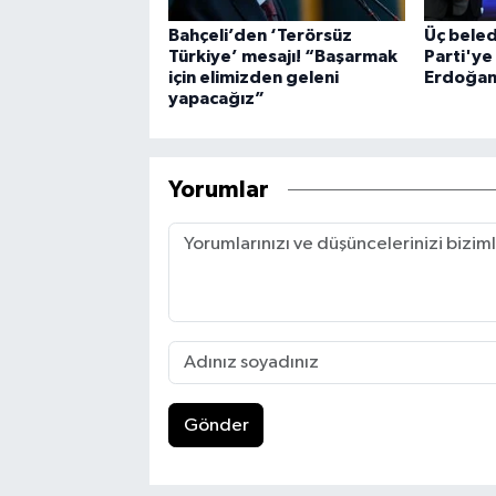
Bahçeli’den ‘Terörsüz
Üç beled
Türkiye’ mesajı! “Başarmak
Parti'ye
için elimizden geleni
Erdoğan 
yapacağız”
Yorumlar
Gönder