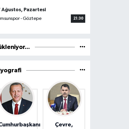
7 Ağustos, Pazartesi
msunspor - Göztepe
21:30
ükleniyor...
iyografi
Cumhurbaşkanı
Çevre,