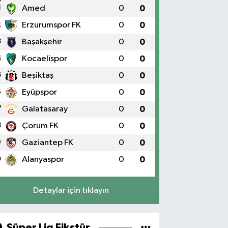
1
Amed
0
0
2
Erzurumspor FK
0
0
3
Başakşehir
0
0
4
Kocaelispor
0
0
5
Beşiktaş
0
0
6
Eyüpspor
0
0
7
Galatasaray
0
0
8
Çorum FK
0
0
9
Gaziantep FK
0
0
0
Alanyaspor
0
0
Detaylar için tıklayın
Süper Lig Fikstür