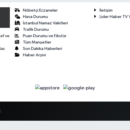
Nöbetçi Eczaneler
İletişim
Hava Durumu
Lider Haber TV Y
İstanbul Namaz Vakitleri
Trafik Durumu
Puan Durumu ve Fikstür
raf ve
Tüm Manşetler
Son Dakika Haberleri
las
Haber Arşivi
.