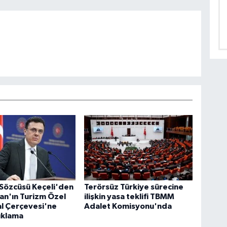
i Sözcüsü Keçeli'den
Terörsüz Türkiye sürecine
an'ın Turizm Özel
ilişkin yasa teklifi TBMM
l Çerçevesi'ne
Adalet Komisyonu'nda
çıklama