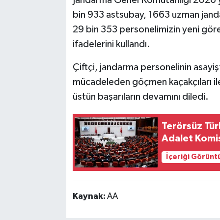
Jandarma Genel Komutanlığı 2026 y
bin 933 astsubay, 1663 uzman jand
29 bin 353 personelimizin yeni görev
ifadelerini kullandı.
Çiftçi, jandarma personelinin asayiş
mücadeleden göçmen kaçakçıları ile
üstün başarıların devamını diledi.
Terörsüz Türk
Adalet Komi
İçeriği Görünt
Kaynak:
AA