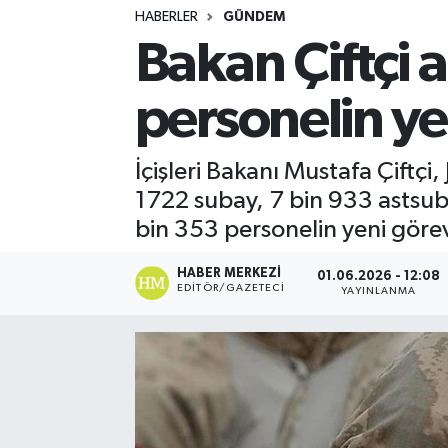
HABERLER
GÜNDEM
Turizm
Bakan Çiftçi 
Kültür - Sanat
personelin yen
Lider Haber TV Canlı Yayın izle
İçişleri Bakanı Mustafa Çift
1722 subay, 7 bin 933 astsu
bin 353 personelin yeni görev 
HABER MERKEZI
01.06.2026 - 12:08
EDITÖR/GAZETECI
YAYINLANMA