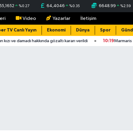
55,1652
64,4046
6648.99
%
0.27
%
0.35
%
2.59
eri
Video
Yazarlar
İletişim
er TV Canlı Yayın
Ekonomi
Dünya
Spor
Gün
kızı ve damadı hakkında gözaltı kararı verildi
10:19
Marmaris aç