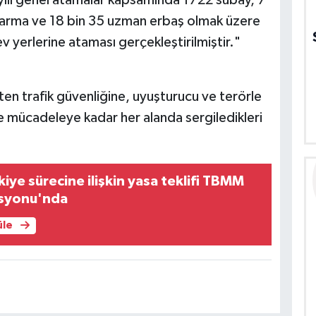
ılı genel atamalar kapsamında 1722 subay, 7
arma ve 18 bin 35 uzman erbaş olmak üzere
 yerlerine ataması gerçekleştirilmiştir."
ten trafik güvenliğine, uyuşturucu ve terörle
 mücadeleye kadar her alanda sergiledikleri
iye sürecine ilişkin yasa teklifi TBMM
syonu'nda
üle