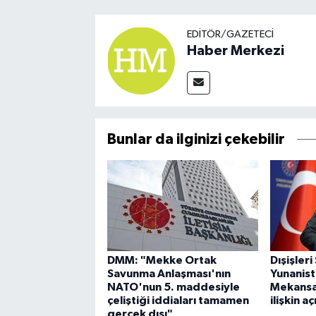
EDITÖR/GAZETECI
Haber Merkezi
Bunlar da ilginizi çekebilir
DMM: "Mekke Ortak
Dışişler
Savunma Anlaşması'nın
Yunanist
NATO'nun 5. maddesiyle
Mekansa
çeliştiği iddiaları tamamen
ilişkin a
gerçek dışı"