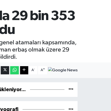
da 29 bin 353
ldu
ı genel atamaları kapsamında,
zman erbaş olmak üzere 29
ldirdi.
-
+
A
A
ükleniyor...
iyografi