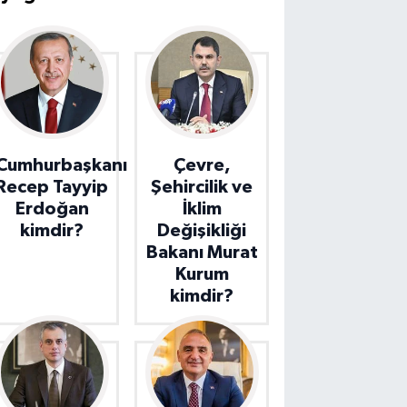
Cumhurbaşkanı
Çevre,
Recep Tayyip
Şehircilik ve
Erdoğan
İklim
kimdir?
Değişikliği
Bakanı Murat
Kurum
kimdir?