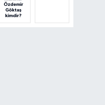
Özdemir
Göktaş
kimdir?