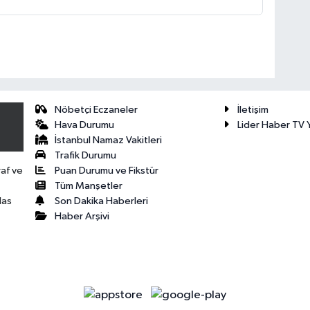
Nöbetçi Eczaneler
İletişim
Hava Durumu
Lider Haber TV Y
İstanbul Namaz Vakitleri
Trafik Durumu
Puan Durumu ve Fikstür
raf ve
Tüm Manşetler
Son Dakika Haberleri
las
Haber Arşivi