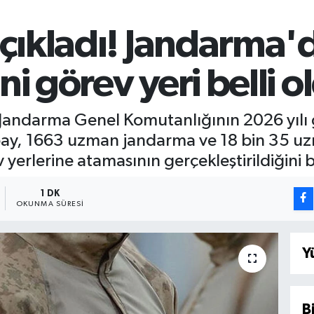
açıkladı! Jandarma'
i görev yeri belli o
çi, Jandarma Genel Komutanlığının 2026 yıl
bay, 1663 uzman jandarma ve 18 bin 35 u
yerlerine atamasının gerçekleştirildiğini bi
1 DK
OKUNMA SÜRESI
Y
B