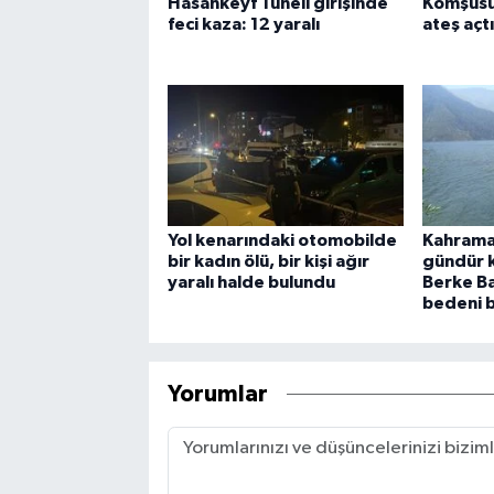
Hasankeyf Tüneli girişinde
Komşusu
feci kaza: 12 yaralı
ateş açtı:
Yol kenarındaki otomobilde
Kahrama
bir kadın ölü, bir kişi ağır
gündür k
yaralı halde bulundu
Berke Ba
bedeni 
Yorumlar