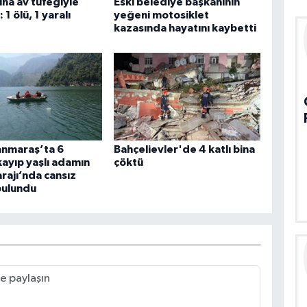
na av tüfeğiyle
Eski belediye başkanının
 1 ölü, 1 yaralı
yeğeni motosiklet
kazasında hayatını kaybetti
nmaraş’ta 6
Bahçelievler'de 4 katlı bina
ayıp yaşlı adamın
çöktü
rajı’nda cansız
bulundu