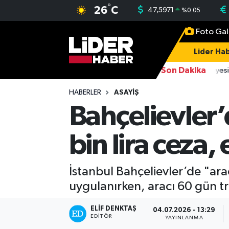
°
26
C
47,5971
%
0.05
Foto Gal
Gündem
Nöbetçi Eczaneler
Lider Hab
Politika
Hava Durumu
Son Dakika
16:38
FETÖ üyesi 
Asayiş
İstanbul Namaz Vakitleri
HABERLER
ASAYIŞ
Bahçelievler’
Dünya
Trafik Durumu
bin lira ceza,
Magazin
Süper Lig Puan Durumu ve Fikstür
Spor
Tüm Manşetler
İstanbul Bahçelievler’de "arac
uygulanırken, aracı 60 gün tr
Sağlık
Son Dakika Haberleri
ELIF DENKTAŞ
04.07.2026 - 13:29
EDITÖR
YAYINLANMA
Teknoloji
Haber Arşivi