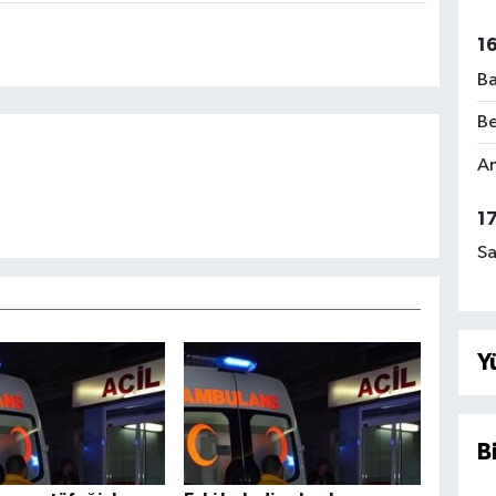
1
Ba
Be
Am
1
Sa
Y
B