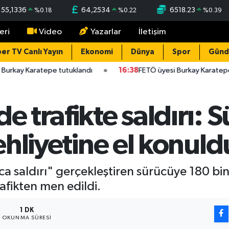
55,1336
64,2534
6518.23
%
0.18
%
0.22
%
0.39
eri
Video
Yazarlar
İletişim
er TV Canlı Yayın
Ekonomi
Dünya
Spor
Gün
Burkay Karatepe tutuklandı
16:38
FETÖ üyesi Burkay Karatepe
de trafikte saldırı:
 ehliyetine el konuld
a saldırı" gerçekleştiren sürücüye 180 bin 
afikten men edildi.
1 DK
OKUNMA SÜRESI