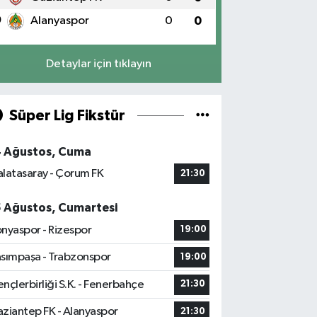
0
Alanyaspor
0
0
Detaylar için tıklayın
Süper Lig Fikstür
4 Ağustos, Cuma
latasaray - Çorum FK
21:30
5 Ağustos, Cumartesi
nyaspor - Rizespor
19:00
sımpaşa - Trabzonspor
19:00
nçlerbirliği S.K. - Fenerbahçe
21:30
ziantep FK - Alanyaspor
21:30