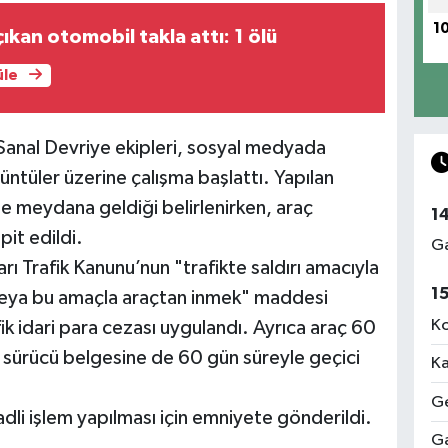
1
ıkan otomobil takla attı: 1 ölü
üle
anal Devriye ekipleri, sosyal medyada
rüntüler üzerine çalışma başlattı. Yapılan
e meydana geldiği belirlenirken, araç
1
pit edildi.
Ga
rı Trafik Kanunu’nun "trafikte saldırı amacıyla
1
k veya bu amaçla araçtan inmek" maddesi
Ko
k idari para cezası uygulandı. Ayrıca araç 60
, sürücü belgesine de 60 gün süreyle geçici
Ka
Ge
dli işlem yapılması için emniyete gönderildi.
Ga