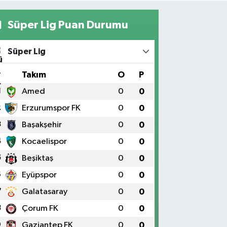
Süper Lig Puan Durumu
Süper Lig
#
Takım
O
P
1
Amed
0
0
2
Erzurumspor FK
0
0
3
Başakşehir
0
0
4
Kocaelispor
0
0
5
Beşiktaş
0
0
6
Eyüpspor
0
0
7
Galatasaray
0
0
8
Çorum FK
0
0
9
Gaziantep FK
0
0