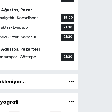
6 Ağustos, Pazar
şakşehir - Kocaelispor
19:00
şiktaş - Eyüpspor
21:30
ed - Erzurumspor FK
21:30
7 Ağustos, Pazartesi
msunspor - Göztepe
21:30
ükleniyor...
iyografi