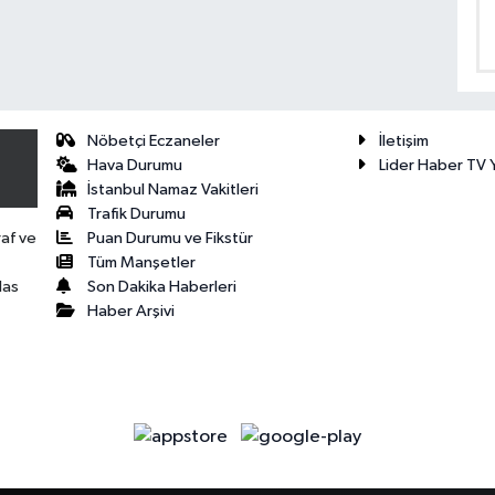
Nöbetçi Eczaneler
İletişim
Hava Durumu
Lider Haber TV Y
İstanbul Namaz Vakitleri
Trafik Durumu
Puan Durumu ve Fikstür
raf ve
Tüm Manşetler
Son Dakika Haberleri
las
Haber Arşivi