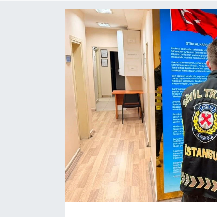
Turizm
Kültür - Sanat
Lider Haber TV Canlı Yayın izle