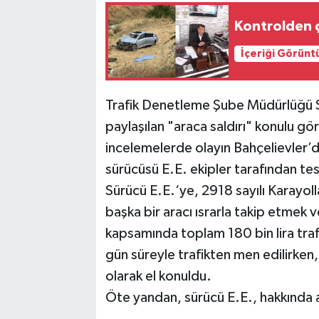
Kontrolden ç
İçeriği Görünt
Trafik Denetleme Şube Müdürlüğü S
paylaşılan "araca saldırı" konulu gö
incelemelerde olayın Bahçelievler’d
sürücüsü E.E. ekipler tarafından tes
Sürücü E.E.‘ye, 2918 sayılı Karayolla
başka bir aracı ısrarla takip etme
kapsamında toplam 180 bin lira trafi
gün süreyle trafikten men edilirken
olarak el konuldu.
Öte yandan, sürücü E.E., hakkında a