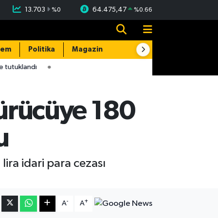
13.703
64.475,47
%
0
%
0.66
dem
Politika
Magazin
Resmi İlanlar
E-Gazete
 tutuklandı
 Sürücüye 180
u
lira idari para cezası
-
+
A
A