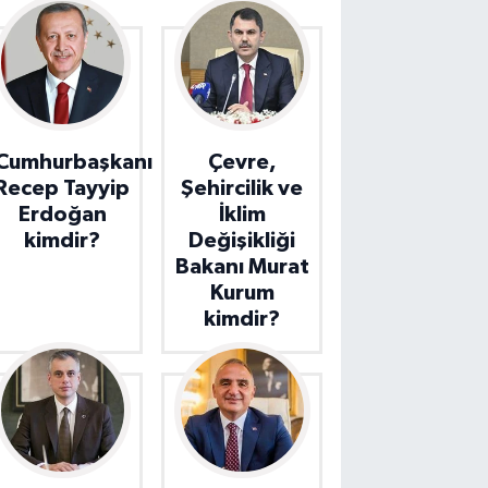
Cumhurbaşkanı
Çevre,
Recep Tayyip
Şehircilik ve
Erdoğan
İklim
kimdir?
Değişikliği
Bakanı Murat
Kurum
kimdir?