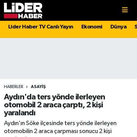
Gündem
Nöbetçi Eczaneler
Lider Haber TV Canlı Yayın
Ekonomi
Dünya
Politika
Hava Durumu
Asayiş
İstanbul Namaz Vakitleri
Dünya
Trafik Durumu
Magazin
Süper Lig Puan Durumu ve Fikstür
HABERLER
ASAYIŞ
Aydın'da ters yönde ilerleyen
Spor
Tüm Manşetler
otomobil 2 araca çarptı, 2 kişi
yaralandı
Sağlık
Son Dakika Haberleri
Aydın'ın Söke ilçesinde ters yönde ilerleyen
otomobilin 2 araca çarpması sonucu 2 kişi
Teknoloji
Haber Arşivi