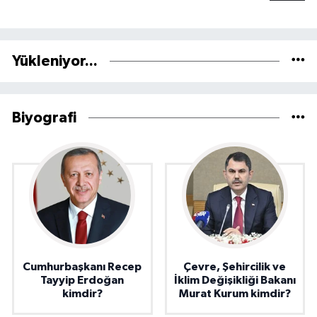
Yükleniyor...
Biyografi
Cumhurbaşkanı Recep
Çevre, Şehircilik ve
Tayyip Erdoğan
İklim Değişikliği Bakanı
kimdir?
Murat Kurum kimdir?