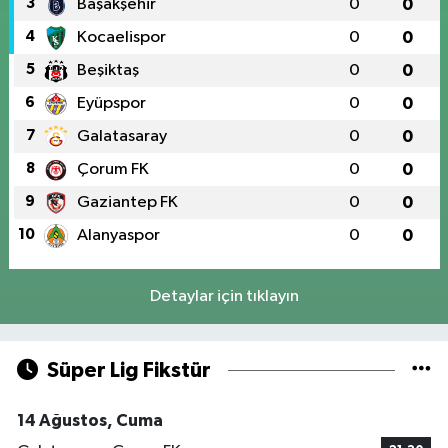
3
Başakşehir
0
0
4
Kocaelispor
0
0
5
Beşiktaş
0
0
6
Eyüpspor
0
0
7
Galatasaray
0
0
8
Çorum FK
0
0
9
Gaziantep FK
0
0
10
Alanyaspor
0
0
Detaylar için tıklayın
Süper Lig Fikstür
14 Ağustos, Cuma