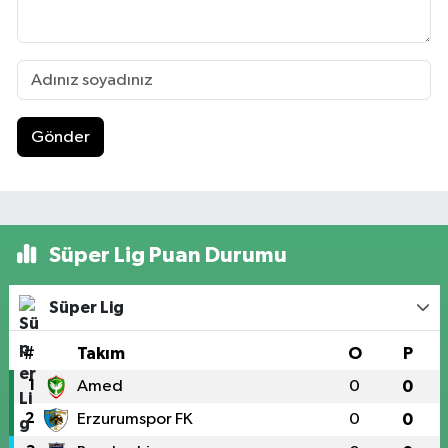
Gönder
Süper Lig Puan Durumu
Süper Lig
#
Takım
O
P
1
Amed
0
0
2
Erzurumspor FK
0
0