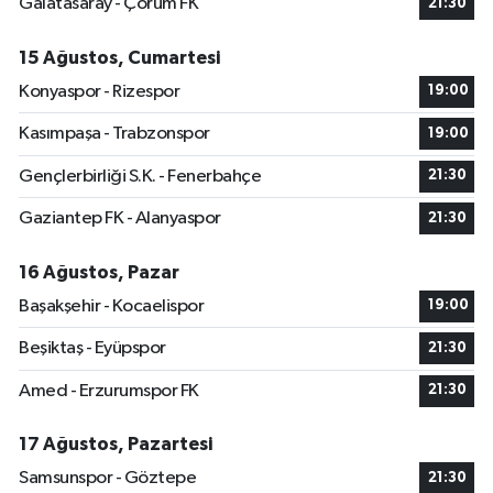
Galatasaray - Çorum FK
21:30
15 Ağustos, Cumartesi
Konyaspor - Rizespor
19:00
Kasımpaşa - Trabzonspor
19:00
Gençlerbirliği S.K. - Fenerbahçe
21:30
Gaziantep FK - Alanyaspor
21:30
16 Ağustos, Pazar
Başakşehir - Kocaelispor
19:00
Beşiktaş - Eyüpspor
21:30
Amed - Erzurumspor FK
21:30
17 Ağustos, Pazartesi
Samsunspor - Göztepe
21:30