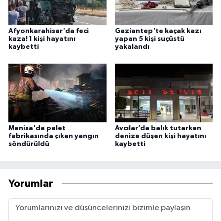
Afyonkarahisar'da feci
Gaziantep'te kaçak kazı
kaza! 1 kişi hayatını
yapan 5 kişi suçüstü
kaybetti
yakalandı
Manisa'da palet
Avcılar’da balık tutarken
fabrikasında çıkan yangın
denize düşen kişi hayatını
söndürüldü
kaybetti
Yorumlar