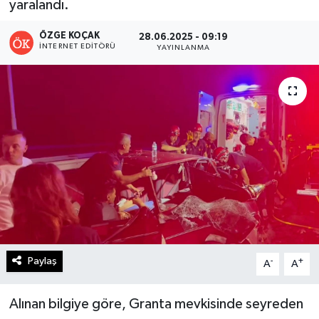
yaralandı.
Turizm
ÖZGE KOÇAK
28.06.2025 - 09:19
İNTERNET EDITÖRÜ
YAYINLANMA
Kültür - Sanat
Lider Haber TV Canlı Yayın izle
Paylaş
-
+
A
A
Alınan bilgiye göre, Granta mevkisinde seyreden