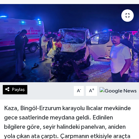
Turizm
Kültür - Sanat
Lider Haber TV Canlı Yayın izle
Paylaş
-
+
A
A
Kaza, Bingöl-Erzurum karayolu Ilıcalar mevkiinde
gece saatlerinde meydana geldi. Edinilen
bilgilere göre, seyir halindeki panelvan, aniden
yola çıkan ata çarptı. Çarpmanın etkisiyle araçta