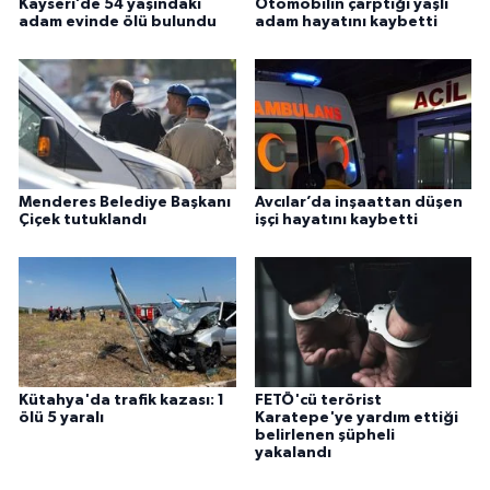
Kayseri’de 54 yaşındaki
Otomobilin çarptığı yaşlı
adam evinde ölü bulundu
adam hayatını kaybetti
Menderes Belediye Başkanı
Avcılar’da inşaattan düşen
Çiçek tutuklandı
işçi hayatını kaybetti
Kütahya'da trafik kazası: 1
FETÖ'cü terörist
ölü 5 yaralı
Karatepe'ye yardım ettiği
belirlenen şüpheli
yakalandı