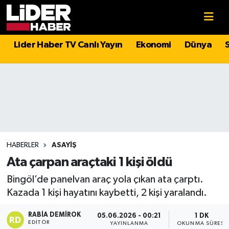
Gündem
Nöbetçi Eczaneler
Lider Haber TV Canlı Yayın
Ekonomi
Dünya
Politika
Hava Durumu
Asayiş
İstanbul Namaz Vakitleri
Dünya
Trafik Durumu
Magazin
Süper Lig Puan Durumu ve Fikstür
HABERLER
ASAYIŞ
Ata çarpan araçtaki 1 kişi öldü
Spor
Tüm Manşetler
Bingöl’de panelvan araç yola çıkan ata çarptı.
Kazada 1 kişi hayatını kaybetti, 2 kişi yaralandı.
Sağlık
Son Dakika Haberleri
RABIA DEMIROK
05.06.2026 - 00:21
1 DK
Teknoloji
Haber Arşivi
EDITÖR
YAYINLANMA
OKUNMA SÜRESI