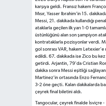
karşıya geldi. Fransız hakem Franç
Mısır, Yasser Ibrahim'in 15. dakikada
Messi, 21. dakikada kullandığı penal
ataklarla geçilen ilk yarı 1-0 tamam
üstünlüğünü alan son şampiyon atakla
kontrataklarla pozisyonlar verdi. M
gol sonrası VAR, hakem Letexier'e u
edildi. 67. dakikada ise Zico bu kez
getirdi. Arjantin, 79'da Cristian Rom
dakika sonra Messi eşitliği sağlaya
Martinez'in ortasında Enzo Fernand
3-2 öne geçti. Kalan dakikalarda b
çeyrek final biletini aldı.
Tangocular, çeyrek finalde İsviçre -