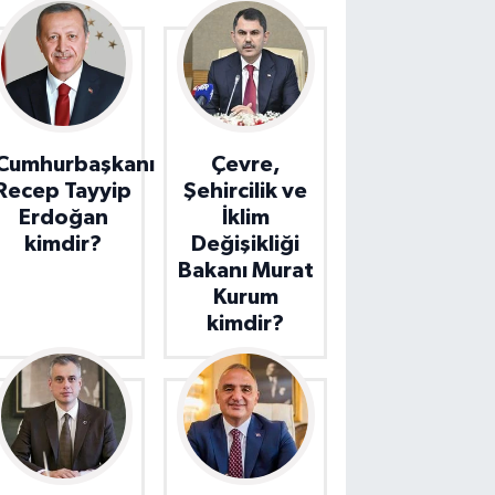
Cumhurbaşkanı
Çevre,
Recep Tayyip
Şehircilik ve
Erdoğan
İklim
kimdir?
Değişikliği
Bakanı Murat
Kurum
kimdir?