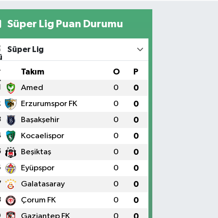
Süper Lig Puan Durumu
Süper Lig
#
Takım
O
P
1
Amed
0
0
2
Erzurumspor FK
0
0
3
Başakşehir
0
0
4
Kocaelispor
0
0
5
Beşiktaş
0
0
6
Eyüpspor
0
0
7
Galatasaray
0
0
8
Çorum FK
0
0
9
Gaziantep FK
0
0