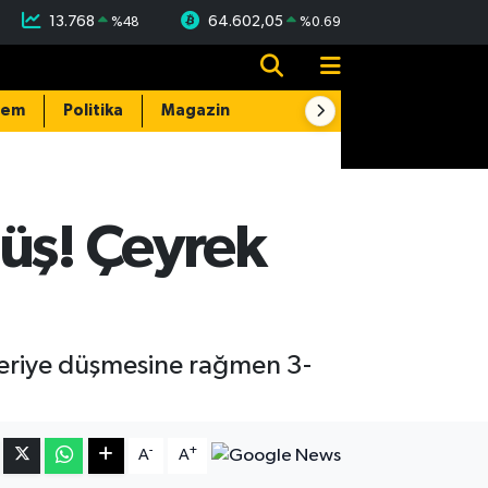
13.768
64.602,05
%
48
%
0.69
dem
Politika
Magazin
Resmi İlanlar
E-Gazete
üş! Çeyrek
geriye düşmesine rağmen 3-
-
+
A
A