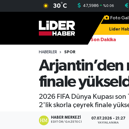
°
30
C
47,5986
%
0.06
Foto Gal
Gündem
Nöbetçi Eczaneler
Lider Hab
Politika
Hava Durumu
Son Dakika
Asayiş
İstanbul Namaz Vakitleri
HABERLER
SPOR
Arjantin’den
Dünya
Trafik Durumu
finale yükseld
Magazin
Süper Lig Puan Durumu ve Fikstür
Spor
Tüm Manşetler
2026 FIFA Dünya Kupası son 1
2'lik skorla çeyrek finale yükse
Sağlık
Son Dakika Haberleri
HABER MERKEZI
07.07.2026 - 21:27
EDITÖR/GAZETECI
YAYINLANMA
Teknoloji
Haber Arşivi