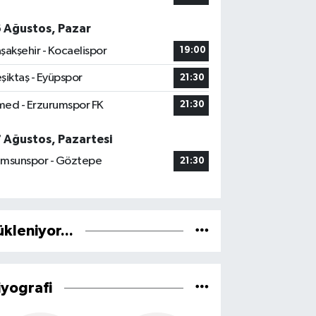
6 Ağustos, Pazar
şakşehir - Kocaelispor
19:00
şiktaş - Eyüpspor
21:30
ed - Erzurumspor FK
21:30
7 Ağustos, Pazartesi
msunspor - Göztepe
21:30
ükleniyor...
iyografi