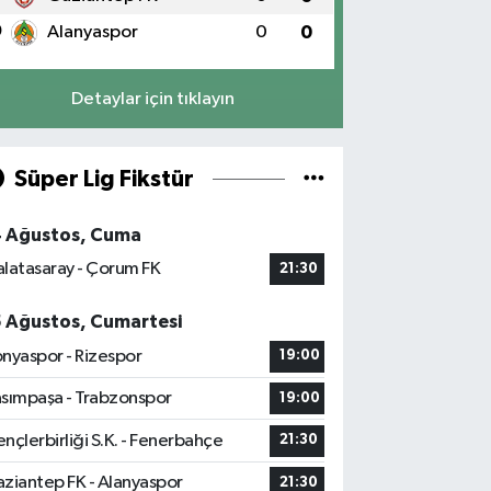
0
Alanyaspor
0
0
Detaylar için tıklayın
Süper Lig Fikstür
4 Ağustos, Cuma
latasaray - Çorum FK
21:30
5 Ağustos, Cumartesi
nyaspor - Rizespor
19:00
sımpaşa - Trabzonspor
19:00
nçlerbirliği S.K. - Fenerbahçe
21:30
ziantep FK - Alanyaspor
21:30