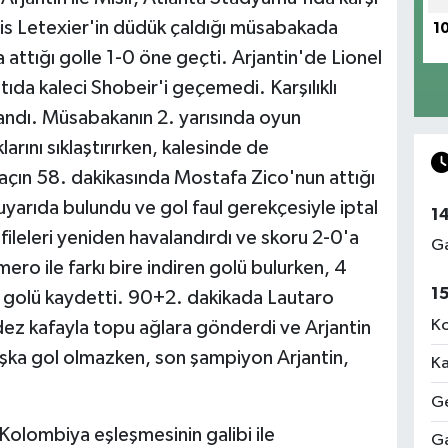
ois Letexier'in düdük çaldığı müsabakada
1
 attığı golle 1-0 öne geçti. Arjantin'de Lionel
tıda kaleci Shobeir'i geçemedi. Karşılıklı
landı. Müsabakanın 2. yarısında oyun
rını sıklaştırırken, kalesinde de
açın 58. dakikasında Mostafa Zico'nun attığı
yarıda bulundu ve gol faul gerekçesiyle iptal
1
 fileleri yeniden havalandırdı ve skoru 2-0'a
Ga
ero ile farkı bire indiren golü bulurken, 4
1
n golü kaydetti. 90+2. dakikada Lautaro
Ko
ez kafayla topu ağlara gönderdi ve Arjantin
aşka gol olmazken, son şampiyon Arjantin,
Ka
Ge
 Kolombiya eşleşmesinin galibi ile
Ga