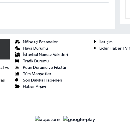
Nöbetçi Eczaneler
İletişim
Hava Durumu
Lider Haber TV Y
İstanbul Namaz Vakitleri
Trafik Durumu
Puan Durumu ve Fikstür
raf ve
Tüm Manşetler
Son Dakika Haberleri
las
Haber Arşivi