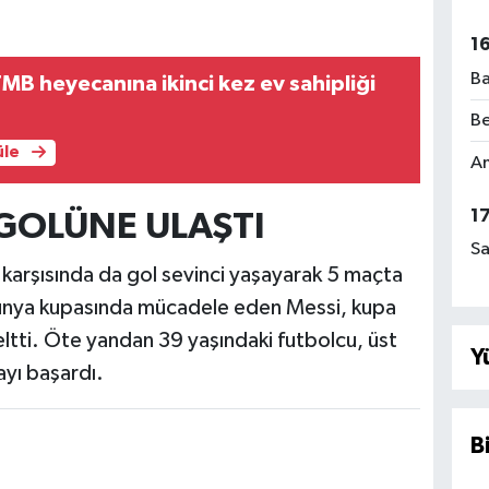
1
Ba
TMB heyecanına ikinci kez ev sahipliği
Be
üle
Am
1
 GOLÜNE ULAŞTI
Sa
ır karşısında da gol sevinci yaşayarak 5 maçta
 dünya kupasında mücadele eden Messi, kupa
seltti. Öte yandan 39 yaşındaki futbolcu, üst
Y
yı başardı.
B