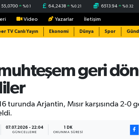
55,0700
64,2438
6513.94
%
0.1
%
0.21
%
0.32
eri
Video
Yazarlar
İletişim
er TV Canlı Yayın
Ekonomi
Dünya
Spor
Gün
 muhteşem geri dön
iler
6 turunda Arjantin, Mısır karşısında 2-0 
ldi.
07.07.2026 - 22:04
1 DK
GÜNCELLEME
OKUNMA SÜRESI