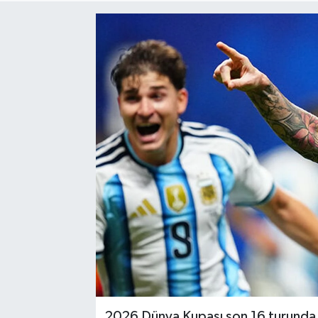
Turizm
Kültür - Sanat
Lider Haber TV Canlı Yayın izle
2026 Dünya Kupası son 16 turunda Ar