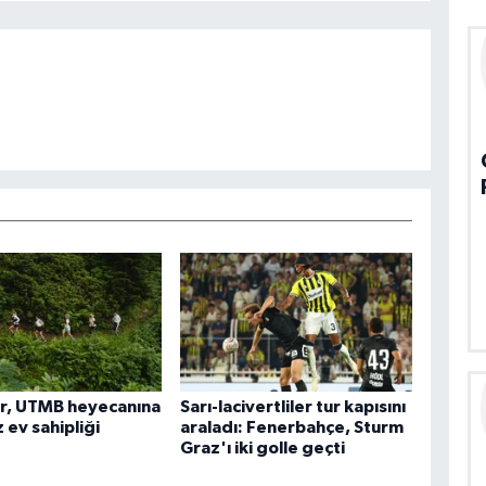
ar, UTMB heyecanına
Sarı-lacivertliler tur kapısını
z ev sahipliği
araladı: Fenerbahçe, Sturm
Graz'ı iki golle geçti