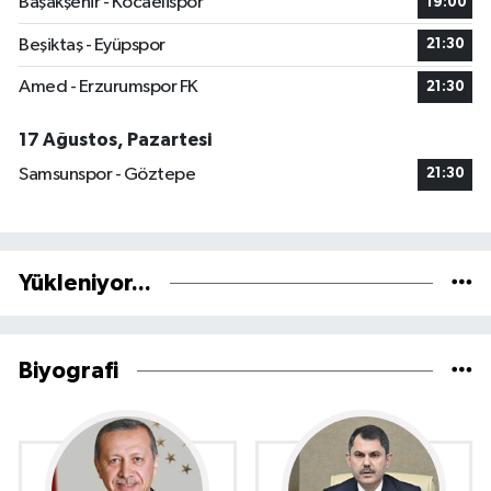
Başakşehir - Kocaelispor
19:00
Beşiktaş - Eyüpspor
21:30
Amed - Erzurumspor FK
21:30
17 Ağustos, Pazartesi
Samsunspor - Göztepe
21:30
Yükleniyor...
Biyografi