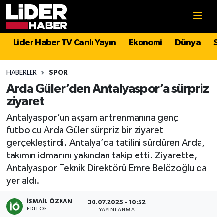
Gündem
Nöbetçi Eczaneler
Lider Haber TV Canlı Yayın
Ekonomi
Dünya
Politika
Hava Durumu
HABERLER
SPOR
Asayiş
İstanbul Namaz Vakitleri
Arda Güler’den Antalyaspor’a sürpriz
ziyaret
Dünya
Trafik Durumu
Antalyaspor’un akşam antrenmanına genç
futbolcu Arda Güler sürpriz bir ziyaret
Magazin
Süper Lig Puan Durumu ve Fikstür
gerçekleştirdi. Antalya’da tatilini sürdüren Arda,
takımın idmanını yakından takip etti. Ziyarette,
Spor
Tüm Manşetler
Antalyaspor Teknik Direktörü Emre Belözoğlu da
yer aldı.
Sağlık
Son Dakika Haberleri
İSMAIL ÖZKAN
30.07.2025 - 10:52
Teknoloji
Haber Arşivi
EDITÖR
YAYINLANMA