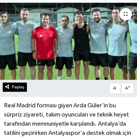
Turizm
Kültür - Sanat
Lider Haber TV Canlı Yayın izle
Paylaş
-
+
A
A
Real Madrid forması giyen Arda Güler’in bu
sürpriz ziyareti, takım oyuncuları ve teknik heyet
tarafından memnuniyetle karşılandı. Antalya’da
tatilini geçirirken Antalyaspor’a destek olmak için