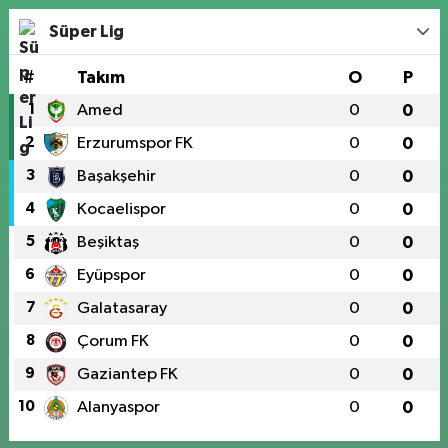
Süper Lig
#
Takım
O
P
1
Amed
0
0
2
Erzurumspor FK
0
0
3
Başakşehir
0
0
4
Kocaelispor
0
0
5
Beşiktaş
0
0
6
Eyüpspor
0
0
7
Galatasaray
0
0
8
Çorum FK
0
0
9
Gaziantep FK
0
0
10
Alanyaspor
0
0