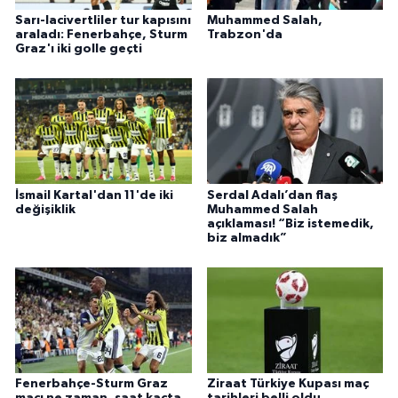
Sarı-lacivertliler tur kapısını
Muhammed Salah,
araladı: Fenerbahçe, Sturm
Trabzon'da
Graz'ı iki golle geçti
İsmail Kartal'dan 11'de iki
Serdal Adalı’dan flaş
değişiklik
Muhammed Salah
açıklaması! “Biz istemedik,
biz almadık”
Fenerbahçe-Sturm Graz
Ziraat Türkiye Kupası maç