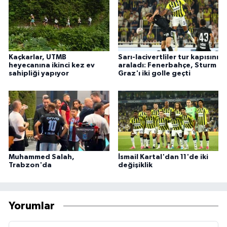
Kaçkarlar, UTMB
Sarı-lacivertliler tur kapısını
heyecanına ikinci kez ev
araladı: Fenerbahçe, Sturm
sahipliği yapıyor
Graz'ı iki golle geçti
Muhammed Salah,
İsmail Kartal'dan 11'de iki
Trabzon'da
değişiklik
Yorumlar