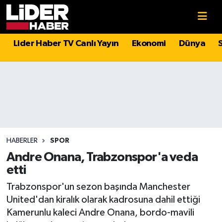
Gündem
Nöbetçi Eczaneler
Lider Haber TV Canlı Yayın
Ekonomi
Dünya
Politika
Hava Durumu
Asayiş
İstanbul Namaz Vakitleri
Dünya
Trafik Durumu
Magazin
Süper Lig Puan Durumu ve Fikstür
HABERLER
SPOR
Andre Onana, Trabzonspor'a veda
Spor
Tüm Manşetler
etti
Trabzonspor'un sezon başında Manchester
Sağlık
Son Dakika Haberleri
United'dan kiralık olarak kadrosuna dahil ettiği
Kamerunlu kaleci Andre Onana, bordo-mavili
Teknoloji
Haber Arşivi