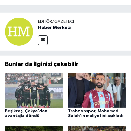
EDITÖR/GAZETECI
Haber Merkezi
Bunlar da ilginizi çekebilir
Beşiktaş, Çekya'dan
Trabzonspor, Mohamed
avantajla döndü
Salah'ın maliyetini açıkladı