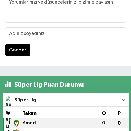
Gönder
Süper Lig Puan Durumu
Süper Lig
#
Takım
O
P
1
Amed
0
0