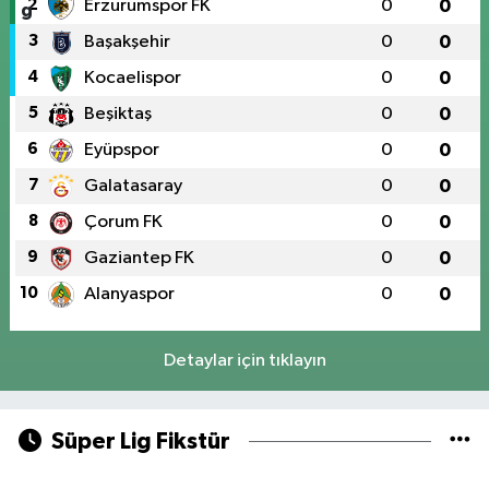
2
Erzurumspor FK
0
0
3
Başakşehir
0
0
4
Kocaelispor
0
0
5
Beşiktaş
0
0
6
Eyüpspor
0
0
7
Galatasaray
0
0
8
Çorum FK
0
0
9
Gaziantep FK
0
0
10
Alanyaspor
0
0
Detaylar için tıklayın
Süper Lig Fikstür