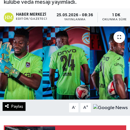
kulübe veda mesajı yayımladı.
Turizm
HABER MERKEZI
25.05.2026 - 08:36
1 DK
EDITÖR/GAZETECI
YAYINLANMA
OKUNMA SÜRES
Kültür - Sanat
Lider Haber TV Canlı Yayın izle
Paylaş
-
+
A
A