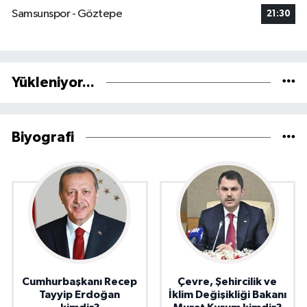
Samsunspor - Göztepe
21:30
Yükleniyor...
Biyografi
Cumhurbaşkanı Recep
Çevre, Şehircilik ve
Tayyip Erdoğan
İklim Değişikliği Bakanı