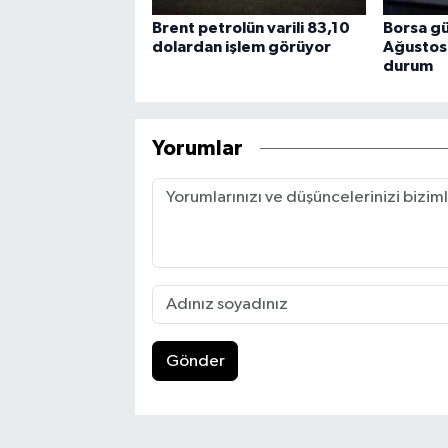
Brent petrolün varili 83,10
Borsa gü
dolardan işlem görüyor
Ağustos
durum
Yorumlar
Gönder