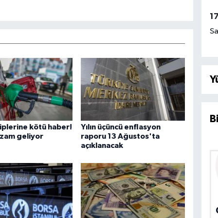
1
Sa
Y
B
iplerine kötü haber!
Yılın üçüncü enflasyon
zam geliyor
raporu 13 Ağustos'ta
açıklanacak