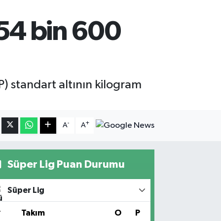
654 bin 600
) standart altının kilogram
-
+
A
A
Süper Lig Puan Durumu
Süper Lig
#
Takım
O
P