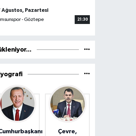
7 Ağustos, Pazartesi
msunspor - Göztepe
21:30
ükleniyor...
iyografi
Cumhurbaşkanı
Çevre,