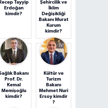
Recep Tayyip
Şehircilik ve
Erdoğan
İklim
kimdir?
Değişikliği
Bakanı Murat
Kurum
kimdir?
Sağlık Bakanı
Kültür ve
Prof. Dr.
Turizm
Kemal
Bakanı
Memişoğlu
Mehmet Nuri
kimdir?
Ersoy kimdir
?