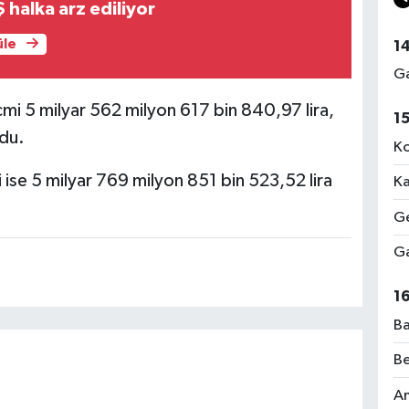
 halka arz ediliyor
üle
1
Ga
i 5 milyar 562 milyon 617 bin 840,97 lira,
1
ldu.
Ko
ise 5 milyar 769 milyon 851 bin 523,52 lira
Ka
Ge
Ga
1
Ba
Be
Am