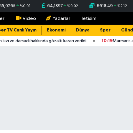
55,0265
64,1897
6618.49
%
0.01
%
0.02
%
2.12
eri
Video
Yazarlar
İletişim
er TV Canlı Yayın
Ekonomi
Dünya
Spor
Gün
kızı ve damadı hakkında gözaltı kararı verildi
10:19
Marmaris açı