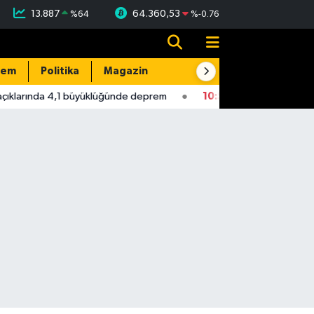
13.887
64.360,53
%
64
%
-0.76
dem
Politika
Magazin
Resmi İlanlar
E-Gazete
klarında 4,1 büyüklüğünde deprem
10:56
Yeni Parti Milletvekil