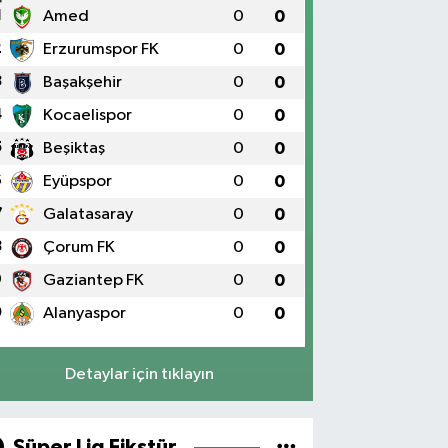
1
Amed
0
0
2
Erzurumspor FK
0
0
3
Başakşehir
0
0
4
Kocaelispor
0
0
5
Beşiktaş
0
0
6
Eyüpspor
0
0
7
Galatasaray
0
0
8
Çorum FK
0
0
9
Gaziantep FK
0
0
0
Alanyaspor
0
0
Detaylar için tıklayın
Süper Lig Fikstür