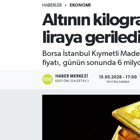
HABERLER
EKONOMI
Turizm
Altının kilog
Kültür - Sanat
liraya geriled
Lider Haber TV Canlı Yayın izle
Borsa İstanbul Kıymetli Maden
fiyatı, günün sonunda 6 milyo
HABER MERKEZI
15.05.2026 - 17:00
EDITÖR/GAZETECI
YAYINLANMA