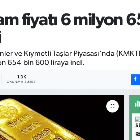
ram fiyatı 6 milyon 
i
ler ve Kıymetli Taşlar Piyasası'nda (KMKTP
n 654 bin 600 liraya indi.
1 DK
OKUNMA SÜRESI