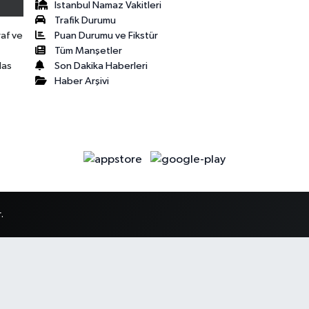
İstanbul Namaz Vakitleri
Trafik Durumu
Puan Durumu ve Fikstür
raf ve
Tüm Manşetler
Son Dakika Haberleri
las
Haber Arşivi
.