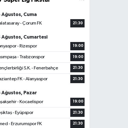
4 Ağustos, Cuma
latasaray - Çorum FK
21:30
5 Ağustos, Cumartesi
nyaspor - Rizespor
19:00
sımpaşa - Trabzonspor
19:00
nçlerbirliği S.K. - Fenerbahçe
21:30
ziantep FK - Alanyaspor
21:30
6 Ağustos, Pazar
şakşehir - Kocaelispor
19:00
şiktaş - Eyüpspor
21:30
ed - Erzurumspor FK
21:30