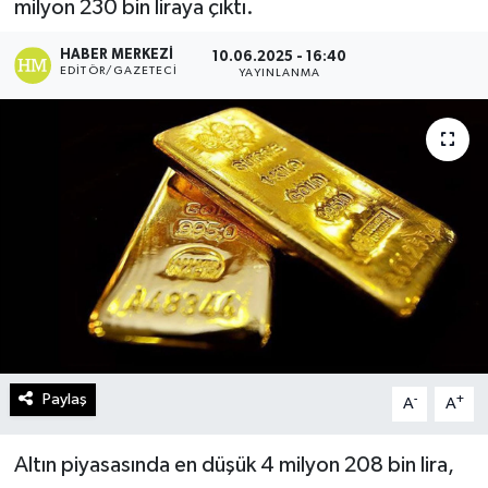
milyon 230 bin liraya çıktı.
Turizm
HABER MERKEZI
10.06.2025 - 16:40
EDITÖR/GAZETECI
YAYINLANMA
Kültür - Sanat
Lider Haber TV Canlı Yayın izle
Paylaş
-
+
A
A
Altın piyasasında en düşük 4 milyon 208 bin lira,