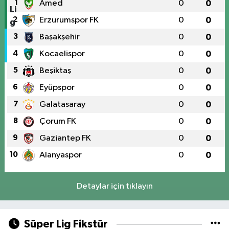
1
Amed
0
0
2
Erzurumspor FK
0
0
3
Başakşehir
0
0
4
Kocaelispor
0
0
5
Beşiktaş
0
0
6
Eyüpspor
0
0
7
Galatasaray
0
0
8
Çorum FK
0
0
9
Gaziantep FK
0
0
10
Alanyaspor
0
0
Detaylar için tıklayın
Süper Lig Fikstür