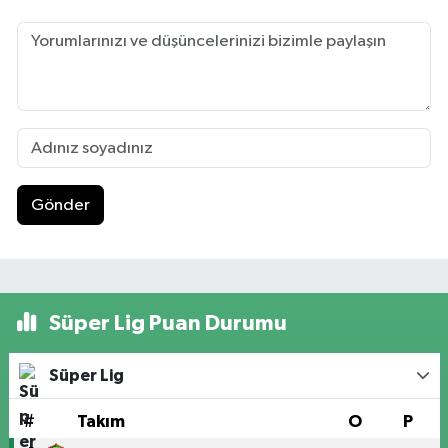
Gönder
Süper Lig Puan Durumu
Süper Lig
#
Takım
O
P