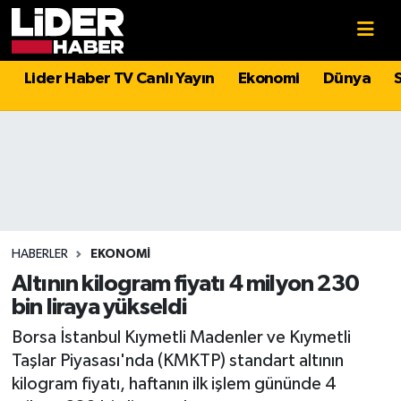
Gündem
Nöbetçi Eczaneler
Lider Haber TV Canlı Yayın
Ekonomi
Dünya
Politika
Hava Durumu
Asayiş
İstanbul Namaz Vakitleri
Dünya
Trafik Durumu
Magazin
Süper Lig Puan Durumu ve Fikstür
HABERLER
EKONOMI
Altının kilogram fiyatı 4 milyon 230
Spor
Tüm Manşetler
bin liraya yükseldi
Borsa İstanbul Kıymetli Madenler ve Kıymetli
Sağlık
Son Dakika Haberleri
Taşlar Piyasası'nda (KMKTP) standart altının
kilogram fiyatı, haftanın ilk işlem gününde 4
Teknoloji
Haber Arşivi