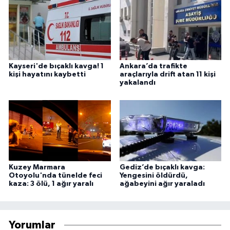
Kayseri'de bıçaklı kavga! 1
Ankara’da trafikte
kişi hayatını kaybetti
araçlarıyla drift atan 11 kişi
yakalandı
Kuzey Marmara
Gediz’de bıçaklı kavga:
Otoyolu'nda tünelde feci
Yengesini öldürdü,
kaza: 3 ölü, 1 ağır yaralı
ağabeyini ağır yaraladı
Yorumlar