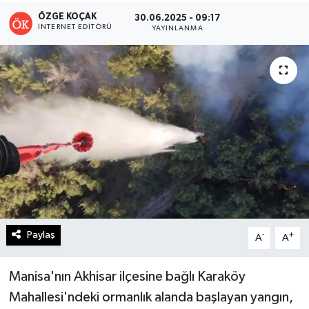
ÖZGE KOÇAK
30.06.2025 - 09:17
Turizm
İNTERNET EDITÖRÜ
YAYINLANMA
Kültür - Sanat
Lider Haber TV Canlı Yayın izle
Paylaş
-
+
A
A
Manisa'nın Akhisar ilçesine bağlı Karaköy
Mahallesi'ndeki ormanlık alanda başlayan yangın,