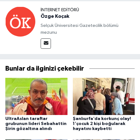
İNTERNET EDITÖRÜ
Özge Koçak
Selçuk Üniversitesi Gazetecilik bölümü
mezunu
Bunlar da ilginizi çekebilir
UltraAslan taraftar
Şanlıurfa’da korkunç olay!
grubunun lideri Sebahattin
1'çocuk 2 kişi boğularak
Şirin gözaltına alındı
hayatını kaybetti