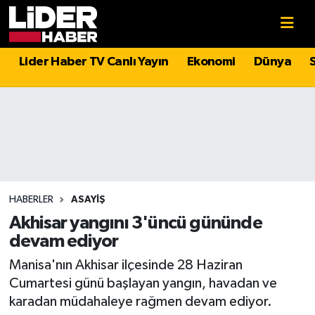
Gündem
Nöbetçi Eczaneler
Lider Haber TV Canlı Yayın
Ekonomi
Dünya
Politika
Hava Durumu
Asayiş
İstanbul Namaz Vakitleri
Dünya
Trafik Durumu
Magazin
Süper Lig Puan Durumu ve Fikstür
HABERLER
ASAYIŞ
Akhisar yangını 3'üncü gününde
Spor
Tüm Manşetler
devam ediyor
Manisa'nın Akhisar ilçesinde 28 Haziran
Sağlık
Son Dakika Haberleri
Cumartesi günü başlayan yangın, havadan ve
karadan müdahaleye rağmen devam ediyor.
Teknoloji
Haber Arşivi