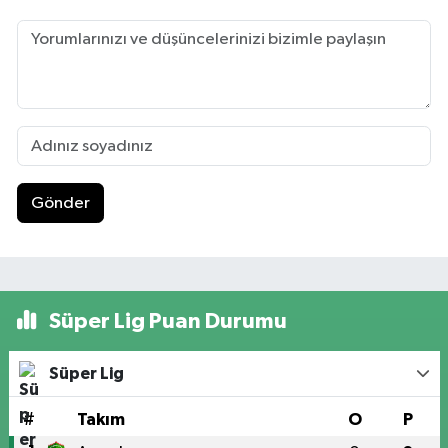
Gönder
Süper Lig Puan Durumu
Süper Lig
#
Takım
O
P