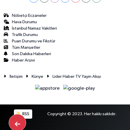
Nöbetçi Eczaneler
Hava Durumu
İstanbul Namaz Vakitleri
Trafik Durumu
Puan Durumu ve Fikstür
Tüm Manşetler
Son Dakika Haberleri
Haber Arşivi
İletişim
Künye
Lider Haber TV Yayın Akışı
RSS
Copyright © 2023. Her hakkı saklıdır.