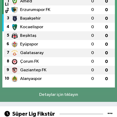
1
Amed
0
0
2
Erzurumspor FK
0
0
3
Başakşehir
0
0
4
Kocaelispor
0
0
5
Beşiktaş
0
0
6
Eyüpspor
0
0
7
Galatasaray
0
0
8
Çorum FK
0
0
9
Gaziantep FK
0
0
10
Alanyaspor
0
0
Detaylar için tıklayın
Süper Lig Fikstür