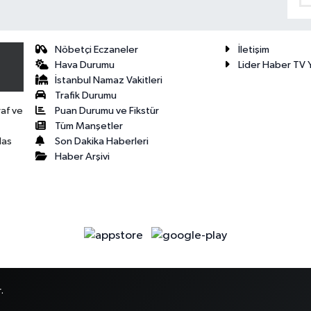
Nöbetçi Eczaneler
İletişim
Hava Durumu
Lider Haber TV Y
İstanbul Namaz Vakitleri
Trafik Durumu
Puan Durumu ve Fikstür
raf ve
Tüm Manşetler
Son Dakika Haberleri
las
Haber Arşivi
.