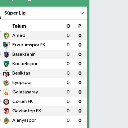
Süper Lig
#
Takım
O
P
1
Amed
0
0
2
Erzurumspor FK
0
0
3
Başakşehir
0
0
4
Kocaelispor
0
0
5
Beşiktaş
0
0
6
Eyüpspor
0
0
7
Galatasaray
0
0
8
Çorum FK
0
0
9
Gaziantep FK
0
0
0
Alanyaspor
0
0