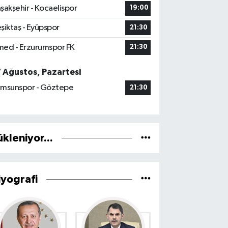
şakşehir - Kocaelispor
19:00
şiktaş - Eyüpspor
21:30
ed - Erzurumspor FK
21:30
7 Ağustos, Pazartesi
msunspor - Göztepe
21:30
ükleniyor...
iyografi