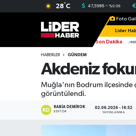
°
28
C
47,5986
%
0.06
Foto Gal
Gündem
Nöbetçi Eczaneler
Lider Hab
Politika
Hava Durumu
Son Dakika
16:38
FETÖ üyesi 
Asayiş
İstanbul Namaz Vakitleri
HABERLER
GÜNDEM
Akdeniz fokun
Dünya
Trafik Durumu
Muğla'nın Bodrum ilçesinde çı
Magazin
Süper Lig Puan Durumu ve Fikstür
görüntülendi.
Spor
Tüm Manşetler
RABIA DEMIROK
02.06.2026 - 16:52
EDITÖR
YAYINLANMA
Sağlık
Son Dakika Haberleri
Teknoloji
Haber Arşivi