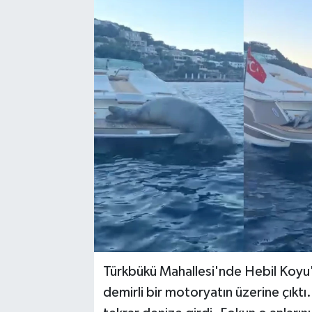
Turizm
Kültür - Sanat
Lider Haber TV Canlı Yayın izle
Türkbükü Mahallesi'nde Hebil Koyu'
demirli bir motoryatın üzerine çıktı