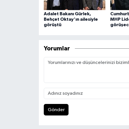
Adalet Bakanı Gürlek,
Cumhurb
Behçet Oktay'ın ailesiyle
MHP Lide
görüştü
görüşec
Yorumlar
Gönder