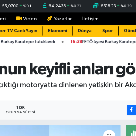
55,0700
64,2438
6518.23
%
0.1
%
0.21
%
0.39
eri
Video
Yazarlar
İletişim
er TV Canlı Yayın
Ekonomi
Dünya
Spor
Gün
Burkay Karatepe tutuklandı
16:38
FETÖ üyesi Burkay Karatepe
un keyifli anları g
ktığı motoryatta dinlenen yetişkin bir Akde
1 DK
OKUNMA SÜRESI