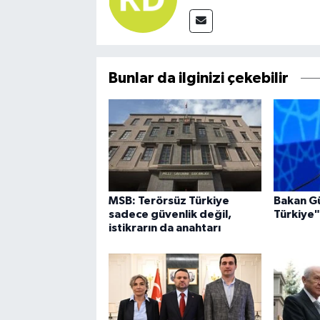
Bunlar da ilginizi çekebilir
MSB: Terörsüz Türkiye
Bakan Gü
sadece güvenlik değil,
Türkiye"
istikrarın da anahtarı