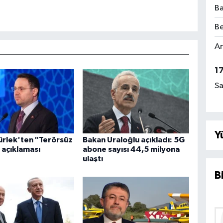
Ba
Be
Am
1
Sa
Y
rlek'ten "Terörsüz
Bakan Uraloğlu açıkladı: 5G
 açıklaması
abone sayısı 44,5 milyona
ulaştı
B