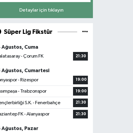
Detaylar için tıklayın
Süper Lig Fikstür
4 Ağustos, Cuma
latasaray - Çorum FK
21:30
5 Ağustos, Cumartesi
nyaspor - Rizespor
19:00
sımpaşa - Trabzonspor
19:00
nçlerbirliği S.K. - Fenerbahçe
21:30
ziantep FK - Alanyaspor
21:30
6 Ağustos, Pazar