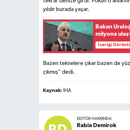
tekrar denize girdi. Fokun o anların
yıldır burada yaşar.
Bakan Uraloğ
milyona ulaş
İçeriği Görünt
Bazen teknelere çıkar bazen de yüz
çıkmış" dedi.
Kaynak:
İHA
EDITÖR HAKKINDA
Rabia Demirok