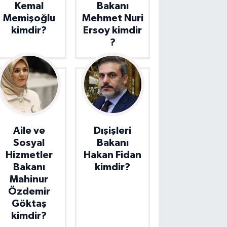
Kemal
Bakanı
Memişoğlu
Mehmet Nuri
kimdir?
Ersoy kimdir
?
Aile ve
Dışişleri
Sosyal
Bakanı
Hizmetler
Hakan Fidan
Bakanı
kimdir?
Mahinur
Özdemir
Göktaş
kimdir?