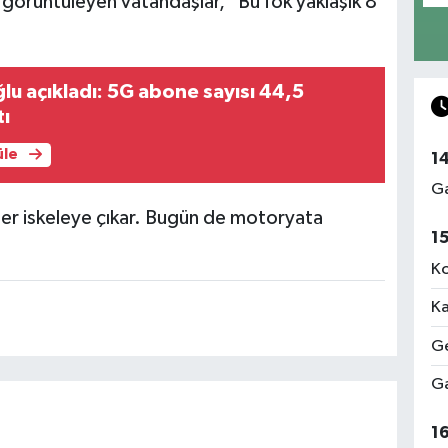
ı görüntüleyen vatandaşlar, "Bu fok yaklaşık 8
lu açıkladı: 5G abone sayısı 44,5
tı
üle
1
Ga
er iskeleye çıkar. Bugün de motoryata
1
Ko
Ka
Ge
Ga
1