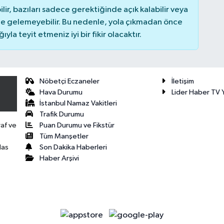
r, bazıları sadece gerektiğinde açık kalabilir veya
 gelemeyebilir. Bu nedenle, yola çıkmadan önce
la teyit etmeniz iyi bir fikir olacaktır.
Nöbetçi Eczaneler
İletişim
Hava Durumu
Lider Haber TV Y
İstanbul Namaz Vakitleri
Trafik Durumu
Puan Durumu ve Fikstür
raf ve
Tüm Manşetler
Son Dakika Haberleri
las
Haber Arşivi