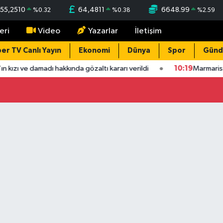
55,2510
64,4811
6648.99
%
0.32
%
0.38
%
2.59
eri
Video
Yazarlar
İletişim
er TV Canlı Yayın
Ekonomi
Dünya
Spor
Gün
n kızı ve damadı hakkında gözaltı kararı verildi
10:19
Marmaris 