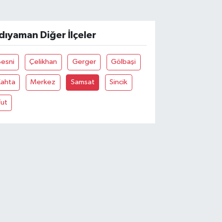
dıyaman Diğer İlçeler
Besni
Çelikhan
Gerger
Gölbaşi
Kahta
Merkez
Samsat
Sincik
Tut