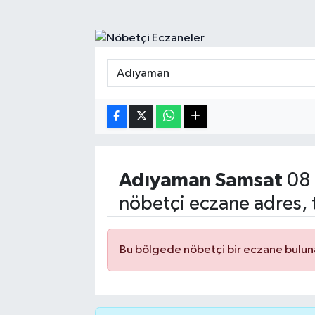
Turizm
Kültür - Sanat
Lider Haber TV Canlı Yayın izle
Adıyaman
Samsat
08 
nöbetçi eczane adres, 
Bu bölgede nöbetçi bir eczane bulu