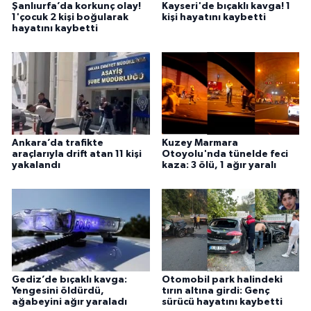
Şanlıurfa’da korkunç olay!
Kayseri'de bıçaklı kavga! 1
1'çocuk 2 kişi boğularak
kişi hayatını kaybetti
hayatını kaybetti
Ankara’da trafikte
Kuzey Marmara
araçlarıyla drift atan 11 kişi
Otoyolu'nda tünelde feci
yakalandı
kaza: 3 ölü, 1 ağır yaralı
Gediz’de bıçaklı kavga:
Otomobil park halindeki
Yengesini öldürdü,
tırın altına girdi: Genç
ağabeyini ağır yaraladı
sürücü hayatını kaybetti