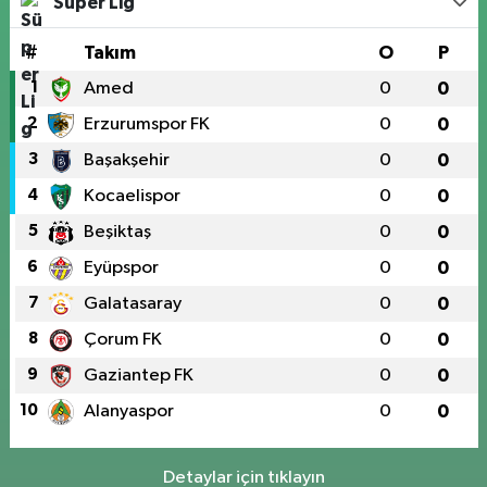
Süper Lig
#
Takım
O
P
1
Amed
0
0
2
Erzurumspor FK
0
0
3
Başakşehir
0
0
4
Kocaelispor
0
0
5
Beşiktaş
0
0
6
Eyüpspor
0
0
7
Galatasaray
0
0
8
Çorum FK
0
0
9
Gaziantep FK
0
0
10
Alanyaspor
0
0
Detaylar için tıklayın