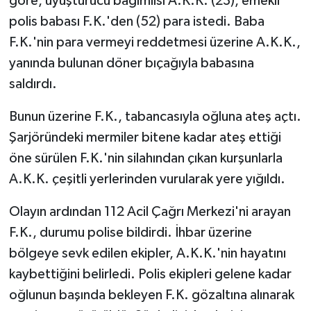
göre, uyuşturucu bağımlısı A.K.K. (23), emekli
polis babası F.K.'den (52) para istedi. Baba
F.K.'nin para vermeyi reddetmesi üzerine A.K.K.,
yanında bulunan döner bıçağıyla babasına
saldırdı.
Bunun üzerine F.K., tabancasıyla oğluna ateş açtı.
Şarjöründeki mermiler bitene kadar ateş ettiği
öne sürülen F.K.'nin silahından çıkan kurşunlarla
A.K.K. çeşitli yerlerinden vurularak yere yığıldı.
Olayın ardından 112 Acil Çağrı Merkezi'ni arayan
F.K., durumu polise bildirdi. İhbar üzerine
bölgeye sevk edilen ekipler, A.K.K.'nin hayatını
kaybettiğini belirledi. Polis ekipleri gelene kadar
oğlunun başında bekleyen F.K. gözaltına alınarak