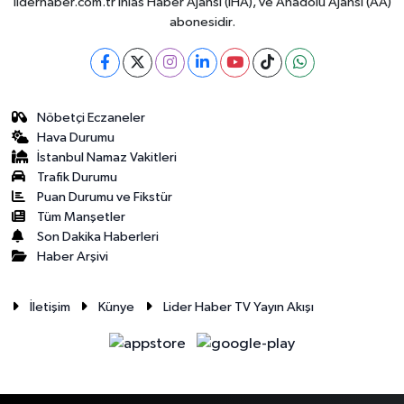
liderhaber.com.tr İhlas Haber Ajansı (İHA), ve Anadolu Ajansı (AA)
abonesidir.
Nöbetçi Eczaneler
Hava Durumu
İstanbul Namaz Vakitleri
Trafik Durumu
Puan Durumu ve Fikstür
Tüm Manşetler
Son Dakika Haberleri
Haber Arşivi
İletişim
Künye
Lider Haber TV Yayın Akışı