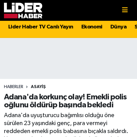
Gündem
Nöbetçi Eczaneler
Lider Haber TV Canlı Yayın
Ekonomi
Dünya
Politika
Hava Durumu
Asayiş
İstanbul Namaz Vakitleri
Dünya
Trafik Durumu
Magazin
Süper Lig Puan Durumu ve Fikstür
HABERLER
ASAYIŞ
Adana'da korkunç olay! Emekli polis
Spor
Tüm Manşetler
oğlunu öldürüp başında bekledi
Adana'da uyuşturucu bağımlısı olduğu öne
Sağlık
Son Dakika Haberleri
sürülen 23 yaşındaki genç, para vermeyi
reddeden emekli polis babasına bıçakla saldırdı.
Teknoloji
Haber Arşivi