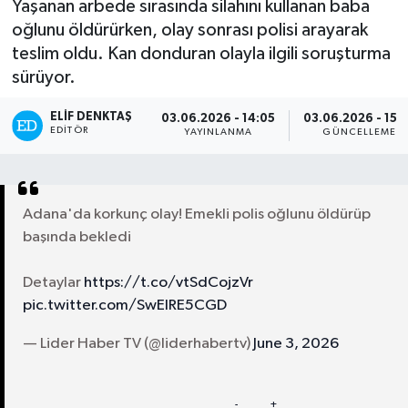
Yaşanan arbede sırasında silahını kullanan baba
oğlunu öldürürken, olay sonrası polisi arayarak
Turizm
teslim oldu. Kan donduran olayla ilgili soruşturma
sürüyor.
Kültür - Sanat
ELIF DENKTAŞ
03.06.2026 - 14:05
03.06.2026 - 15:
Lider Haber TV Canlı Yayın izle
EDITÖR
YAYINLANMA
GÜNCELLEME
Adana'da korkunç olay! Emekli polis oğlunu öldürüp
başında bekledi
Detaylar
https://t.co/vtSdCojzVr
pic.twitter.com/SwEIRE5CGD
— Lider Haber TV (@liderhabertv)
June 3, 2026
Paylaş
-
+