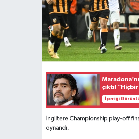
Maradona’nı
çıktı! “Hiçb
İçeriği Görünt
İngiltere Championship play-off fi
oynandı.