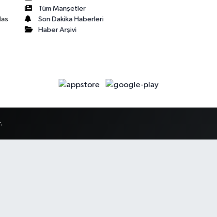
Tüm Manşetler
Son Dakika Haberleri
las
Haber Arşivi
.