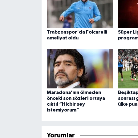
Trabzonspor'da Folcarelli
Süper Li
ameliyat oldu
programl
Maradona’nın ölmeden
Beşiktaş
önceki son sözleri ortaya
sonrası 
çıktı! “Hiçbir şey
ülke pu
istemiyorum”
Yorumlar