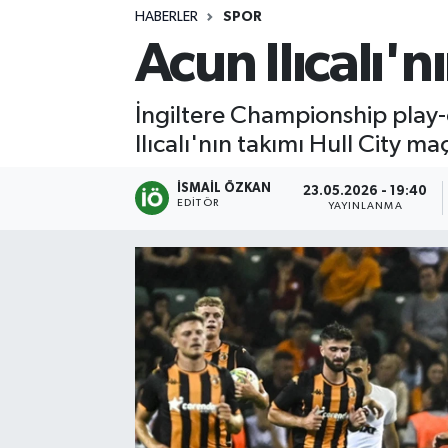
HABERLER
SPOR
Turizm
Acun Ilıcalı'n
Kültür - Sanat
İngiltere Championship play-of
Lider Haber TV Canlı Yayın izle
Ilıcalı'nın takımı Hull City m
İSMAIL ÖZKAN
23.05.2026 - 19:40
EDITÖR
YAYINLANMA