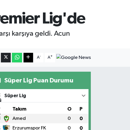
Premier Lig'de
arşı karşıya geldi. Acun
-
+
A
A
Süper Lig Puan Durumu
Süper Lig
#
Takım
O
P
1
Amed
0
0
2
Erzurumspor FK
0
0