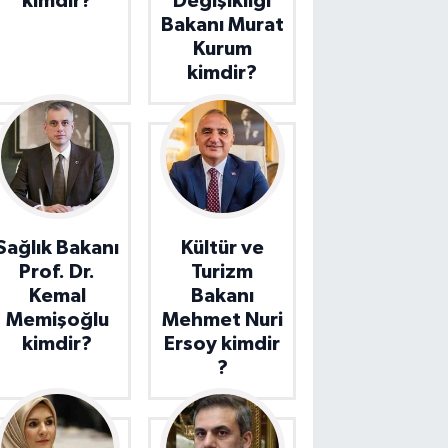
kimdir?
Değişikliği
Bakanı Murat
Kurum
kimdir?
Sağlık Bakanı
Kültür ve
Prof. Dr.
Turizm
Kemal
Bakanı
Memişoğlu
Mehmet Nuri
kimdir?
Ersoy kimdir
?