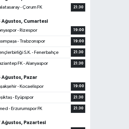
latasaray - Çorum FK
21:30
5 Ağustos, Cumartesi
nyaspor - Rizespor
19:00
sımpaşa - Trabzonspor
19:00
nçlerbirliği S.K. - Fenerbahçe
21:30
ziantep FK - Alanyaspor
21:30
6 Ağustos, Pazar
şakşehir - Kocaelispor
19:00
şiktaş - Eyüpspor
21:30
ed - Erzurumspor FK
21:30
7 Ağustos, Pazartesi