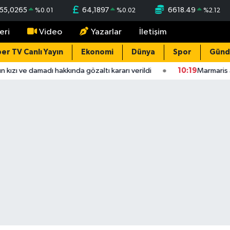
55,0265
64,1897
6618.49
%
0.01
%
0.02
%
2.12
eri
Video
Yazarlar
İletişim
er TV Canlı Yayın
Ekonomi
Dünya
Spor
Gün
kızı ve damadı hakkında gözaltı kararı verildi
10:19
Marmaris aç