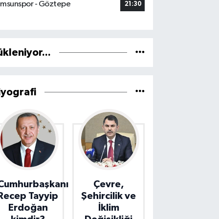
msunspor - Göztepe
21:30
ükleniyor...
iyografi
Cumhurbaşkanı
Çevre,
Recep Tayyip
Şehircilik ve
Erdoğan
İklim