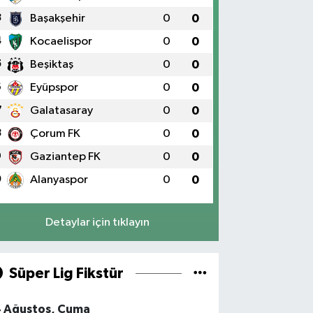
3
Başakşehir
0
0
4
Kocaelispor
0
0
5
Beşiktaş
0
0
6
Eyüpspor
0
0
7
Galatasaray
0
0
8
Çorum FK
0
0
9
Gaziantep FK
0
0
0
Alanyaspor
0
0
Detaylar için tıklayın
Süper Lig Fikstür
4 Ağustos, Cuma