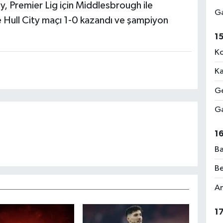
ity, Premier Lig için Middlesbrough ile
Ga
 Hull City maçı 1-0 kazandı ve şampiyon
1
Ko
Ka
Ge
Ga
1
Ba
Be
Am
1