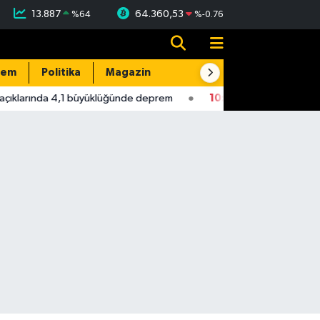
13.887
64.360,53
%
64
%
-0.76
dem
Politika
Magazin
Resmi İlanlar
E-Gazete
ıklarında 4,1 büyüklüğünde deprem
10:56
Yeni Parti Milletveki