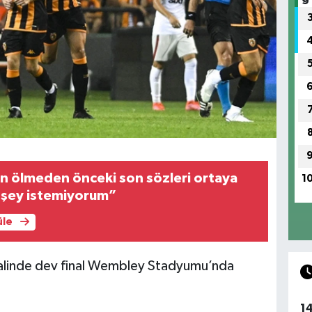
n ölmeden önceki son sözleri ortaya
1
ir şey istemiyorum”
üle
nalinde dev final Wembley Stadyumu’nda
1