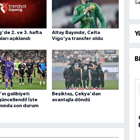
Sa
g'de 2. ve 3. hafta
Altay Bayındır, Celta
Y
arı açıklandı
Vigo'ya transfer oldu
B
’ın galibiyeti
Beşiktaş, Çekya'dan
güncellendi! İşte
avantajla döndü
anında son durum