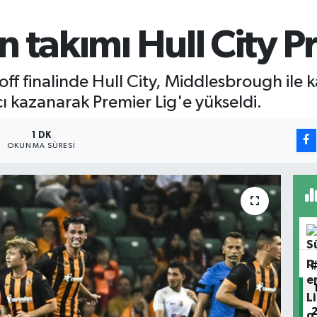
ın takımı Hull City 
f finalinde Hull City, Middlesbrough ile k
açı kazanarak Premier Lig'e yükseldi.
1 DK
OKUNMA SÜRESI