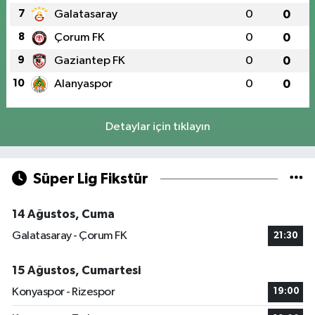
7
Galatasaray
0
0
8
Çorum FK
0
0
9
Gaziantep FK
0
0
10
Alanyaspor
0
0
Detaylar için tıklayın
Süper Lig Fikstür
14 Ağustos, Cuma
Galatasaray - Çorum FK
21:30
15 Ağustos, Cumartesi
Konyaspor - Rizespor
19:00