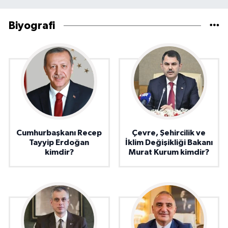
Biyografi
Cumhurbaşkanı Recep
Çevre, Şehircilik ve
Tayyip Erdoğan
İklim Değişikliği Bakanı
kimdir?
Murat Kurum kimdir?