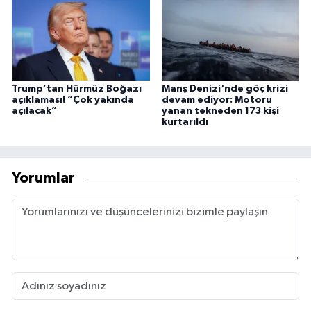
Trump’tan Hürmüz Boğazı
Manş Denizi'nde göç krizi
açıklaması! “Çok yakında
devam ediyor: Motoru
açılacak”
yanan tekneden 173 kişi
kurtarıldı
Yorumlar