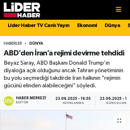
Gündem
Nöbetçi Eczaneler
Lider Haber TV Canlı Yayın
Ekonomi
Dünya
Politika
Hava Durumu
HABERLER
DÜNYA
Asayiş
İstanbul Namaz Vakitleri
ABD’den İran’a rejimi devirme tehdidi
Beyaz Saray, ABD Başkanı Donald Trump'ın
Dünya
Trafik Durumu
diyaloğa açık olduğunu ancak Tahran yönetiminin
bu yolu seçmediği takdirde İran halkının "rejimin
Magazin
Süper Lig Puan Durumu ve Fikstür
gücünü elinden alabileceğini" söyledi.
Spor
Tüm Manşetler
HABER MERKEZI
23.06.2025 - 16:55
23.06.2025 - 17
EDITÖR
YAYINLANMA
GÜNCELLEME
Sağlık
Son Dakika Haberleri
Teknoloji
Haber Arşivi