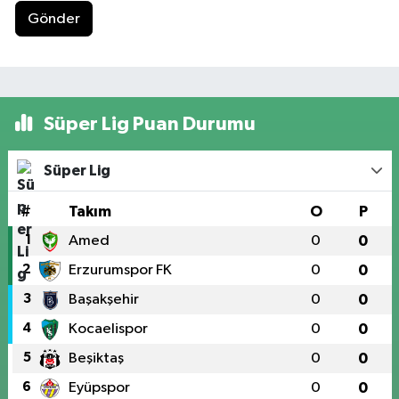
Gönder
Süper Lig Puan Durumu
Süper Lig
#
Takım
O
P
1
Amed
0
0
2
Erzurumspor FK
0
0
3
Başakşehir
0
0
4
Kocaelispor
0
0
5
Beşiktaş
0
0
6
Eyüpspor
0
0