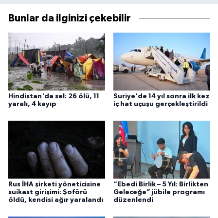
Bunlar da ilginizi çekebilir
Hindistan'da sel: 26 ölü, 11
Suriye'de 14 yıl sonra ilk kez
yaralı, 4 kayıp
iç hat uçuşu gerçekleştirildi
Rus İHA şirketi yöneticisine
“Ebedi Birlik – 5 Yıl: Birlikten
suikast girişimi: Şoförü
Geleceğe” jübile programı
öldü, kendisi ağır yaralandı
düzenlendi