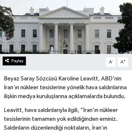
Turizm
Kültür - Sanat
Lider Haber TV Canlı Yayın izle
Paylaş
-
+
A
A
Beyaz Saray Sözcüsü Karoline Leavitt, ABD'nin
İran'ın nükleer tesislerine yönelik hava saldırılarına
ilişkin medya kuruluşlarına açıklamalarda bulundu.
Leavitt, hava saldırılarıyla ilgili, "İran'ın nükleer
tesislerinin tamamen yok edildiğinden eminiz.
Saldırıların düzenlendiği noktaların, İran'ın