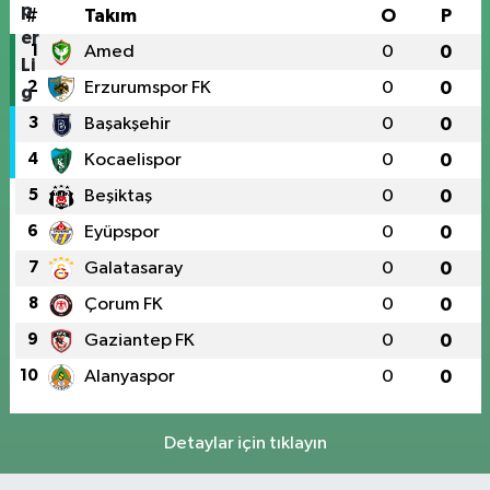
#
Takım
O
P
1
Amed
0
0
2
Erzurumspor FK
0
0
3
Başakşehir
0
0
4
Kocaelispor
0
0
5
Beşiktaş
0
0
6
Eyüpspor
0
0
7
Galatasaray
0
0
8
Çorum FK
0
0
9
Gaziantep FK
0
0
10
Alanyaspor
0
0
Detaylar için tıklayın