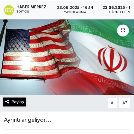
HABER MERKEZI
23.06.2025 - 16:14
23.06.2025 - 16
Turizm
EDITÖR
YAYINLANMA
GÜNCELLEME
Kültür - Sanat
Lider Haber TV Canlı Yayın izle
Paylaş
-
+
A
A
Ayrıntılar geliyor...