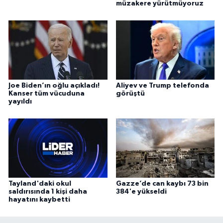
müzakere yürütmüyoruz
Joe Biden’ın oğlu açıkladı!
Aliyev ve Trump telefonda
Kanser tüm vücuduna
görüştü
yayıldı
Tayland'daki okul
Gazze’de can kaybı 73 bin
saldırısında 1 kişi daha
384'e yükseldi
hayatını kaybetti