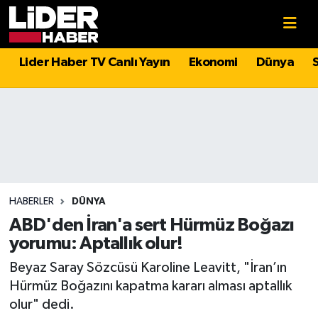
Gündem
Nöbetçi Eczaneler
Lider Haber TV Canlı Yayın
Ekonomi
Dünya
Politika
Hava Durumu
Asayiş
İstanbul Namaz Vakitleri
Dünya
Trafik Durumu
Magazin
Süper Lig Puan Durumu ve Fikstür
HABERLER
DÜNYA
ABD'den İran'a sert Hürmüz Boğazı
Spor
Tüm Manşetler
yorumu: Aptallık olur!
Beyaz Saray Sözcüsü Karoline Leavitt, "İran’ın
Sağlık
Son Dakika Haberleri
Hürmüz Boğazını kapatma kararı alması aptallık
olur" dedi.
Teknoloji
Haber Arşivi