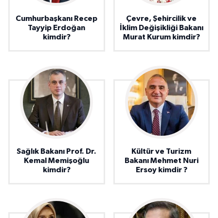
Cumhurbaşkanı Recep
Çevre, Şehircilik ve
Tayyip Erdoğan
İklim Değişikliği Bakanı
kimdir?
Murat Kurum kimdir?
Sağlık Bakanı Prof. Dr.
Kültür ve Turizm
Kemal Memişoğlu
Bakanı Mehmet Nuri
kimdir?
Ersoy kimdir ?