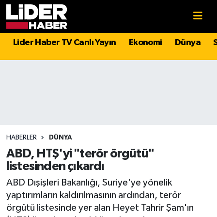
Gündem
Nöbetçi Eczaneler
Lider Haber TV Canlı Yayın
Ekonomi
Dünya
Politika
Hava Durumu
Asayiş
İstanbul Namaz Vakitleri
Dünya
Trafik Durumu
Magazin
Süper Lig Puan Durumu ve Fikstür
HABERLER
DÜNYA
ABD, HTŞ'yi "terör örgütü"
Spor
Tüm Manşetler
listesinden çıkardı
ABD Dışişleri Bakanlığı, Suriye'ye yönelik
Sağlık
Son Dakika Haberleri
yaptırımların kaldırılmasının ardından, terör
örgütü listesinde yer alan Heyet Tahrir Şam'ın
Teknoloji
Haber Arşivi