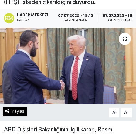
(HTŞ) listeden çıkarıldığını duyurdu.
Turizm
HABER MERKEZI
07.07.2025 - 18:15
07.07.2025 - 18:3
EDITÖR
YAYINLANMA
GÜNCELLEME
Kültür - Sanat
Lider Haber TV Canlı Yayın izle
Paylaş
-
+
A
A
ABD Dışişleri Bakanlığının ilgili kararı, Resmi