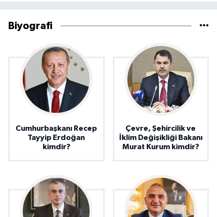
Biyografi
Cumhurbaşkanı Recep
Çevre, Şehircilik ve
Tayyip Erdoğan
İklim Değişikliği Bakanı
kimdir?
Murat Kurum kimdir?