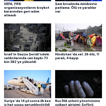
UEFA, FIFA
Şam kırsalında minibüste
organizasyonlarını boykot
patlama: Ölü ve yaralılar
kararından geri adım
var
atmadı
İsrail'in Gazze Şeridi’ndeki
Hindistan'da sel: 26 ölü, 11
saldırılarında can kaybı 73
yaralı, 4 kayıp
bin 382'ye yükseldi
Suriye'de 14 yıl sonra ilk kez
Rus İHA şirketi yöneticisine
iç hat uçuşu gerçekleştirildi
suikast girişimi: Şoförü