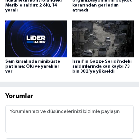
hükümetin kontrolündeki
organizasyonlarını boykot
Marib'e saldırı: 2 ölü, 14
kararından geri adım
yaralı
atmadı
Şam kırsalında minibüste
İsrail'in Gazze Şeridi’ndeki
patlama: Ölü ve yaralılar
saldırılarında can kaybı 73
var
bin 382'ye yükseldi
Yorumlar