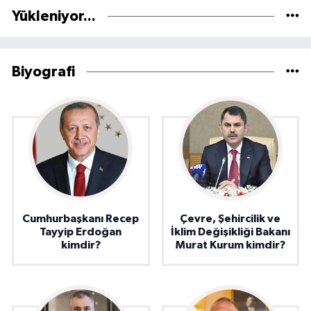
Yükleniyor...
Biyografi
Cumhurbaşkanı Recep
Çevre, Şehircilik ve
Tayyip Erdoğan
İklim Değişikliği Bakanı
kimdir?
Murat Kurum kimdir?