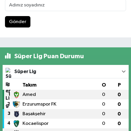
Gönder
Süper Lig Puan Durumu
Süper Lig
#
Takım
O
P
1
Amed
0
0
2
Erzurumspor FK
0
0
3
Başakşehir
0
0
4
Kocaelispor
0
0