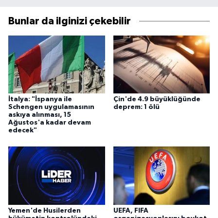
Bunlar da ilginizi çekebilir
İtalya: "İspanya ile
Çin'de 4.9 büyüklüğünde
Schengen uygulamasının
deprem: 1 ölü
askıya alınması, 15
Ağustos'a kadar devam
edecek"
Yemen'de Husilerden
UEFA, FIFA