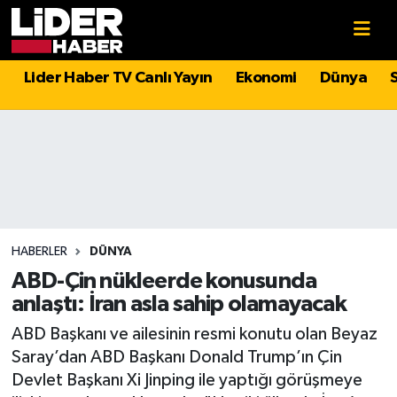
Gündem
Nöbetçi Eczaneler
Lider Haber TV Canlı Yayın
Ekonomi
Dünya
Politika
Hava Durumu
Asayiş
İstanbul Namaz Vakitleri
Dünya
Trafik Durumu
Magazin
Süper Lig Puan Durumu ve Fikstür
HABERLER
DÜNYA
ABD-Çin nükleerde konusunda
Spor
Tüm Manşetler
anlaştı: İran asla sahip olamayacak
ABD Başkanı ve ailesinin resmi konutu olan Beyaz
Sağlık
Son Dakika Haberleri
Saray’dan ABD Başkanı Donald Trump’ın Çin
Devlet Başkanı Xi Jinping ile yaptığı görüşmeye
Teknoloji
Haber Arşivi