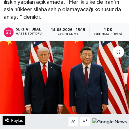
ilişkin yapılan açıklamada, "Her iki ülke de İran’ın
asla nükleer silaha sahip olamayacağı konusunda
Turizm
anlaştı" denildi.
Kültür - Sanat
SERHAT URAL
14.05.2026 - 15:15
1 DK
HABER EDITÖRÜ
YAYINLANMA
OKUNMA SÜRESI
Lider Haber TV Canlı Yayın izle
Paylaş
-
+
A
A