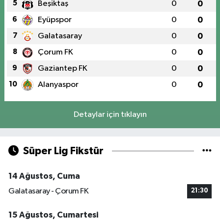
5
Beşiktaş
0
0
6
Eyüpspor
0
0
7
Galatasaray
0
0
8
Çorum FK
0
0
9
Gaziantep FK
0
0
10
Alanyaspor
0
0
Detaylar için tıklayın
Süper Lig Fikstür
14 Ağustos, Cuma
Galatasaray - Çorum FK
21:30
15 Ağustos, Cumartesi