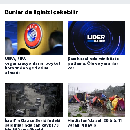
Bunlar da ilginizi çekebilir
UEFA, FIFA
Şam kırsalında minibüste
organizasyonlarını boykot
patlama: Ölü ve yaralılar
kararından geri adım
var
atmadı
İsrail'in Gazze Şeridi’ndeki
Hindistan'da sel: 26 ölü, 11
saldırılarında can kaybı 73
yaralı, 4 kayıp