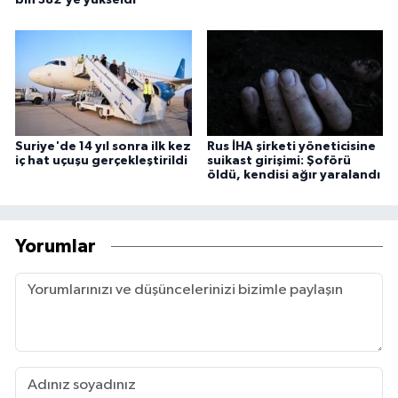
bin 382'ye yükseldi
Suriye'de 14 yıl sonra ilk kez
Rus İHA şirketi yöneticisine
iç hat uçuşu gerçekleştirildi
suikast girişimi: Şoförü
öldü, kendisi ağır yaralandı
Yorumlar