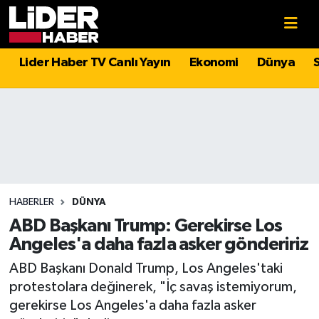
Gündem
Nöbetçi Eczaneler
Lider Haber TV Canlı Yayın
Ekonomi
Dünya
Politika
Hava Durumu
Asayiş
İstanbul Namaz Vakitleri
Dünya
Trafik Durumu
Magazin
Süper Lig Puan Durumu ve Fikstür
HABERLER
DÜNYA
ABD Başkanı Trump: Gerekirse Los
Spor
Tüm Manşetler
Angeles'a daha fazla asker göndeririz
ABD Başkanı Donald Trump, Los Angeles'taki
Sağlık
Son Dakika Haberleri
protestolara değinerek, "İç savaş istemiyorum,
gerekirse Los Angeles'a daha fazla asker
Teknoloji
Haber Arşivi