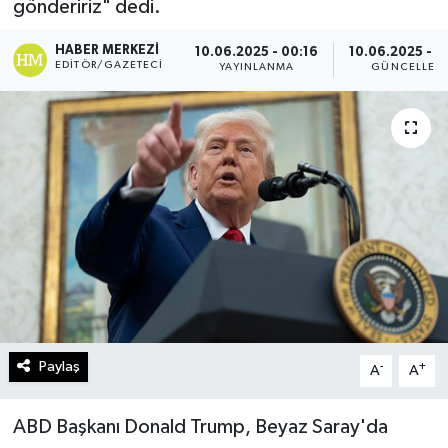
göndeririz" dedi.
Turizm
HABER MERKEZI
10.06.2025 - 00:16
10.06.2025 - 0
EDITÖR/GAZETECI
YAYINLANMA
GÜNCELLEM
Kültür - Sanat
Lider Haber TV Canlı Yayın izle
Paylaş
-
+
A
A
ABD Başkanı Donald Trump, Beyaz Saray'da