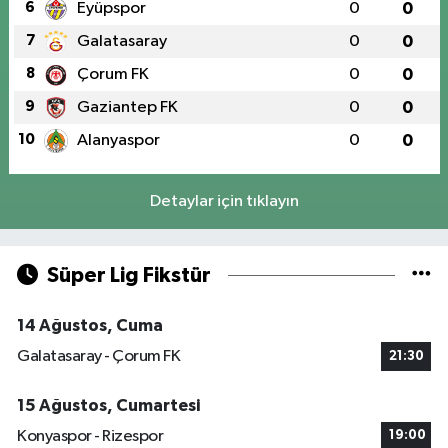
6
Eyüpspor
0
0
7
Galatasaray
0
0
8
Çorum FK
0
0
9
Gaziantep FK
0
0
10
Alanyaspor
0
0
Detaylar için tıklayın
Süper Lig Fikstür
14 Ağustos, Cuma
Galatasaray - Çorum FK
21:30
15 Ağustos, Cumartesi
Konyaspor - Rizespor
19:00