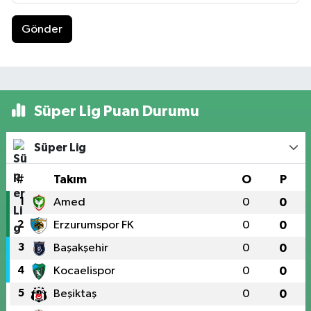
Gönder
Süper Lig Puan Durumu
Süper Lig
#
Takım
O
P
1
Amed
0
0
2
Erzurumspor FK
0
0
3
Başakşehir
0
0
4
Kocaelispor
0
0
5
Beşiktaş
0
0