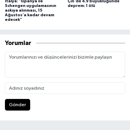
İtalya: "İspanya ile
Çin'de 4.9 büyüklüğünde
Schengen uygulamasının
deprem: 1 ölü
askıya alınması, 15
Ağustos'a kadar devam
edecek"
Yorumlar
Gönder