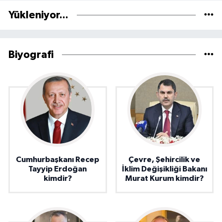
Yükleniyor...
Biyografi
Cumhurbaşkanı Recep
Çevre, Şehircilik ve
Tayyip Erdoğan
İklim Değişikliği Bakanı
kimdir?
Murat Kurum kimdir?