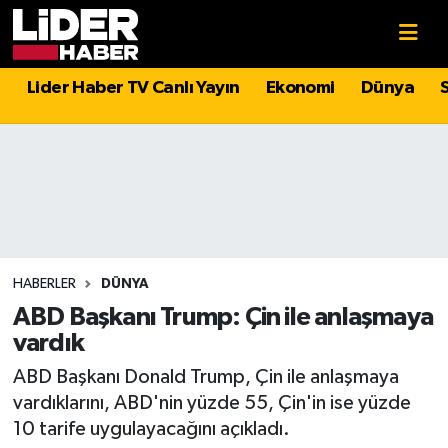
Gündem
Nöbetçi Eczaneler
Lider Haber TV Canlı Yayın
Ekonomi
Dünya
Politika
Hava Durumu
Asayiş
İstanbul Namaz Vakitleri
Dünya
Trafik Durumu
Magazin
Süper Lig Puan Durumu ve Fikstür
HABERLER
DÜNYA
ABD Başkanı Trump: Çin ile anlaşmaya
Spor
Tüm Manşetler
vardık
ABD Başkanı Donald Trump, Çin ile anlaşmaya
Sağlık
Son Dakika Haberleri
vardıklarını, ABD'nin yüzde 55, Çin'in ise yüzde
10 tarife uygulayacağını açıkladı.
Teknoloji
Haber Arşivi