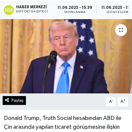
HABER MERKEZI
11.06.2025 - 15:39
11.06.2025 - 15
Turizm
EDITÖR/GAZETECI
YAYINLANMA
GÜNCELLEME
Kültür - Sanat
Lider Haber TV Canlı Yayın izle
Paylaş
-
+
A
A
Donald Trump, Truth Social hesabından ABD ile
Çin arasında yapılan ticaret görüşmesine ilişkin