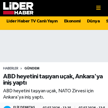
Gündem
Nöbetçi Eczaneler
Lider Haber TV Canlı Yayın
Ekonomi
Dünya
Politika
Hava Durumu
Asayiş
İstanbul Namaz Vakitleri
Dünya
Trafik Durumu
Magazin
Süper Lig Puan Durumu ve Fikstür
HABERLER
GÜNDEM
ABD heyetini taşıyan uçak, Ankara'ya
Spor
Tüm Manşetler
iniş yaptı
ABD heyetini taşıyan uçak, NATO Zirvesi için
Sağlık
Son Dakika Haberleri
Ankara'ya iniş yaptı.
Teknoloji
Haber Arşivi
ELIF DENKTAŞ