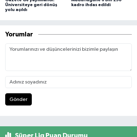
Gazete’de yayımlandı:
Müdürlüğüne 6 bin 250
Üniversiteye geri dönüş
kadro ihdas edildi
yolu açıldı
Yorumlar
Gönder
Süper Lig Puan Durumu