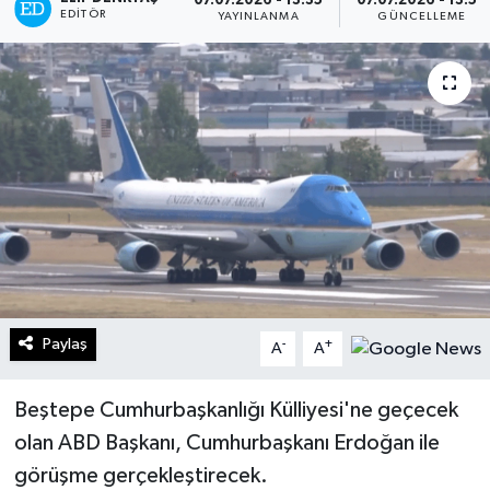
07.07.2026 - 13:35
07.07.2026 - 13:56
EDITÖR
YAYINLANMA
GÜNCELLEME
Turizm
Kültür - Sanat
Lider Haber TV Canlı Yayın izle
Paylaş
-
+
A
A
Beştepe Cumhurbaşkanlığı Külliyesi'ne geçecek
olan ABD Başkanı, Cumhurbaşkanı Erdoğan ile
görüşme gerçekleştirecek.