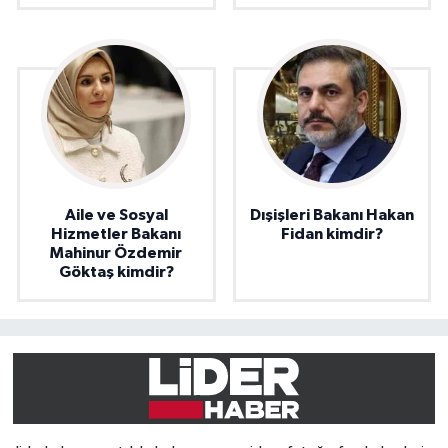
Aile ve Sosyal
Dışişleri Bakanı Hakan
Hizmetler Bakanı
Fidan kimdir?
Mahinur Özdemir
Göktaş kimdir?