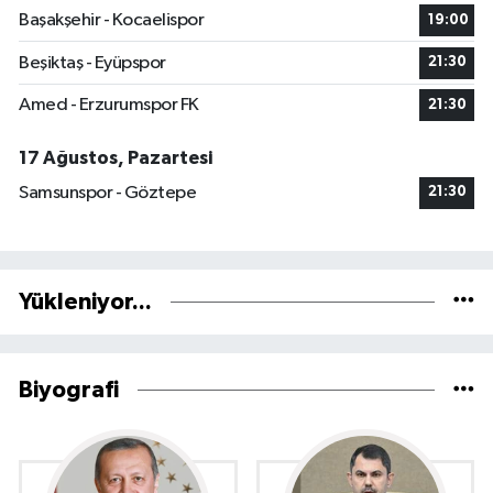
Başakşehir - Kocaelispor
19:00
Beşiktaş - Eyüpspor
21:30
Amed - Erzurumspor FK
21:30
17 Ağustos, Pazartesi
Samsunspor - Göztepe
21:30
Yükleniyor...
Biyografi