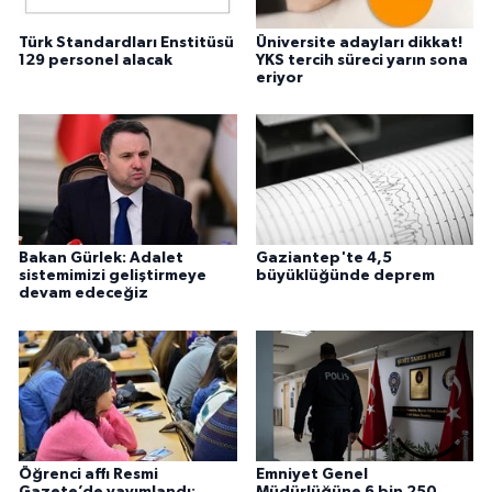
Türk Standardları Enstitüsü
Üniversite adayları dikkat!
129 personel alacak
YKS tercih süreci yarın sona
eriyor
Bakan Gürlek: Adalet
Gaziantep'te 4,5
sistemimizi geliştirmeye
büyüklüğünde deprem
devam edeceğiz
Öğrenci affı Resmi
Emniyet Genel