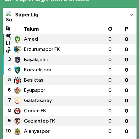
Süper Lig
#
Takım
O
P
1
Amed
0
0
2
Erzurumspor FK
0
0
3
Başakşehir
0
0
4
Kocaelispor
0
0
5
Beşiktaş
0
0
6
Eyüpspor
0
0
7
Galatasaray
0
0
8
Çorum FK
0
0
9
Gaziantep FK
0
0
10
Alanyaspor
0
0