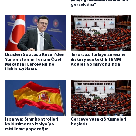
gerçek dışı"
Dışişleri Sözcüsü Keçeli'den
Terörsüz Türkiye sürecine
Yunanistan'ın Turizm Özel
ilişkin yasa teklifi TBMM
Mekansal Çerçevesi'ne
Adalet Komisyonu'nda
ilişkin açıklama
İspanya: Sınır kontrolleri
Çerçeve yasa görüşmeleri
kaldırılmazsa İtalya'ya
başladı
misilleme yapacağız