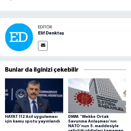
EDITÖR
Elif Denktaş
Bunlar da ilginizi çekebilir
HAYAT 112 Acil uygulaması
DMM: "Mekke Ortak
için kamu spotu yayınlandı
Savunma Anlaşması'nın
NATO'nun 5. maddesiyle
çeliştiği iddiaları tamamen