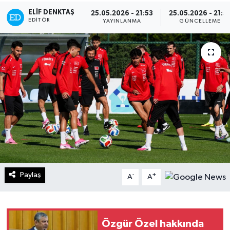
ELIF DENKTAŞ
25.05.2026 - 21:53
25.05.2026 - 21:5
Turizm
EDITÖR
YAYINLANMA
GÜNCELLEME
Kültür - Sanat
Lider Haber TV Canlı Yayın izle
Paylaş
-
+
A
A
Özgür Özel hakkında