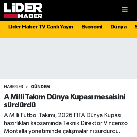
Gündem
Nöbetçi Eczaneler
Lider Haber TV Canlı Yayın
Ekonomi
Dünya
Politika
Hava Durumu
Asayiş
İstanbul Namaz Vakitleri
Dünya
Trafik Durumu
Magazin
Süper Lig Puan Durumu ve Fikstür
HABERLER
GÜNDEM
A Milli Takım Dünya Kupası mesaisini
Spor
Tüm Manşetler
sürdürdü
A Milli Futbol Takımı, 2026 FIFA Dünya Kupası
Sağlık
Son Dakika Haberleri
hazırlıkları kapsamında Teknik Direktör Vincenzo
Montella yönetiminde çalışmalarını sürdürdü.
Teknoloji
Haber Arşivi