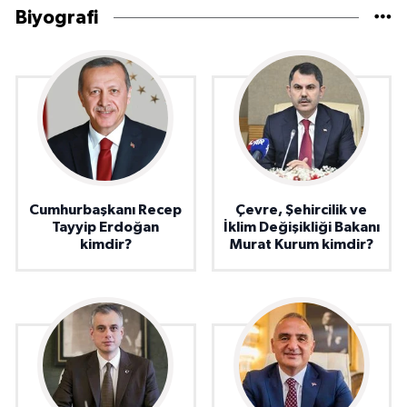
Biyografi
Cumhurbaşkanı Recep
Çevre, Şehircilik ve
Tayyip Erdoğan
İklim Değişikliği Bakanı
kimdir?
Murat Kurum kimdir?