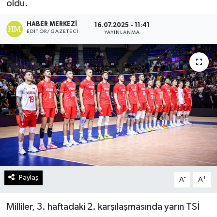
oldu.
Turizm
HABER MERKEZI
16.07.2025 - 11:41
EDITÖR/GAZETECI
YAYINLANMA
Kültür - Sanat
Lider Haber TV Canlı Yayın izle
Paylaş
-
+
A
A
Milliler, 3. haftadaki 2. karşılaşmasında yarın TSİ