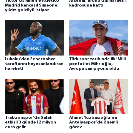
Victor Osimhen’e Atletico
Arsenal, Bruno Guimaraes'i
Madrid kancası! Simeone,
kadrosuna kattı
yıldız golcüyü istiyor
Lukaku’dan Fenerbahçe
Türk spor tarihinde ilk! Milli
taraftarını heyecanlandıran
pentatlet Mihrioğlu,
hareket!
Avrupa şampiyonu oldu
Trabzonspor’da Salah
Ahmet Yüzbaşıoğlu'na
etkisi! 3 günde 12 milyon
Antalyaspor'da önemli
euro gelir
görev