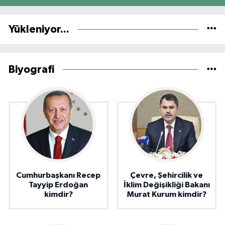
Yükleniyor...
Biyografi
Cumhurbaşkanı Recep
Çevre, Şehircilik ve
Tayyip Erdoğan
İklim Değişikliği Bakanı
kimdir?
Murat Kurum kimdir?