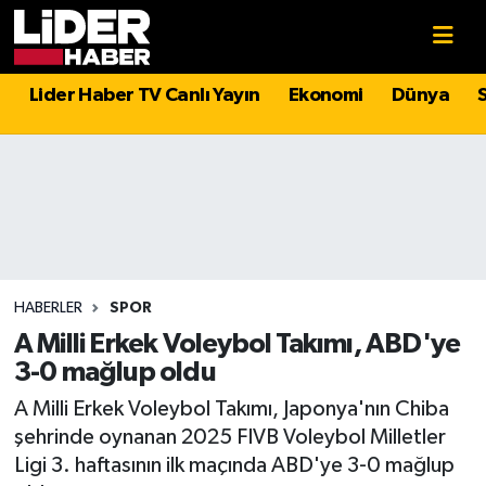
Gündem
Nöbetçi Eczaneler
Lider Haber TV Canlı Yayın
Ekonomi
Dünya
Politika
Hava Durumu
Asayiş
İstanbul Namaz Vakitleri
Dünya
Trafik Durumu
Magazin
Süper Lig Puan Durumu ve Fikstür
HABERLER
SPOR
A Milli Erkek Voleybol Takımı, ABD'ye
Spor
Tüm Manşetler
3-0 mağlup oldu
A Milli Erkek Voleybol Takımı, Japonya'nın Chiba
Sağlık
Son Dakika Haberleri
şehrinde oynanan 2025 FIVB Voleybol Milletler
Ligi 3. haftasının ilk maçında ABD'ye 3-0 mağlup
Teknoloji
Haber Arşivi