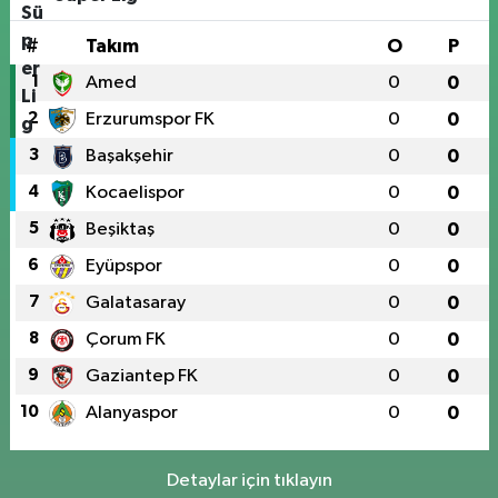
#
Takım
O
P
1
Amed
0
0
2
Erzurumspor FK
0
0
3
Başakşehir
0
0
4
Kocaelispor
0
0
5
Beşiktaş
0
0
6
Eyüpspor
0
0
7
Galatasaray
0
0
8
Çorum FK
0
0
9
Gaziantep FK
0
0
10
Alanyaspor
0
0
Detaylar için tıklayın