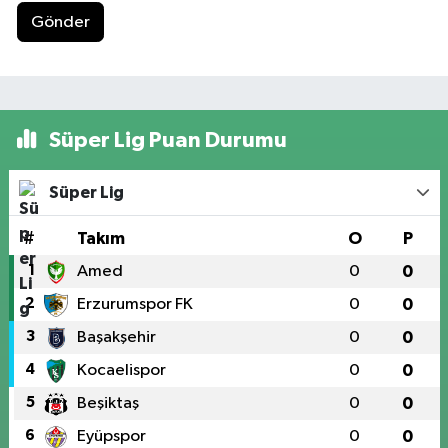
Gönder
Süper Lig Puan Durumu
Süper Lig
#
Takım
O
P
1
Amed
0
0
2
Erzurumspor FK
0
0
3
Başakşehir
0
0
4
Kocaelispor
0
0
5
Beşiktaş
0
0
6
Eyüpspor
0
0