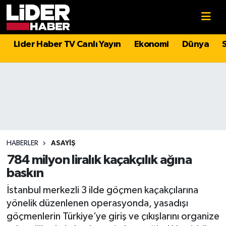
Gündem
Nöbetçi Eczaneler
Lider Haber TV Canlı Yayın
Ekonomi
Dünya
Politika
Hava Durumu
Asayiş
İstanbul Namaz Vakitleri
Dünya
Trafik Durumu
Magazin
Süper Lig Puan Durumu ve Fikstür
HABERLER
ASAYIŞ
784 milyon liralık kaçakçılık ağına
Spor
Tüm Manşetler
baskın
İstanbul merkezli 3 ilde göçmen kaçakçılarına
Sağlık
Son Dakika Haberleri
yönelik düzenlenen operasyonda, yasadışı
göçmenlerin Türkiye’ye giriş ve çıkışlarını organize
Teknoloji
Haber Arşivi