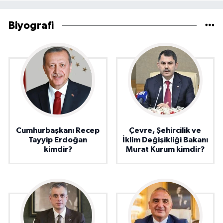
Biyografi
Cumhurbaşkanı Recep
Çevre, Şehircilik ve
Tayyip Erdoğan
İklim Değişikliği Bakanı
kimdir?
Murat Kurum kimdir?