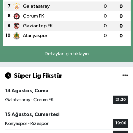
7
Galatasaray
0
0
8
Çorum FK
0
0
9
Gaziantep FK
0
0
10
Alanyaspor
0
0
Detaylar için tıklayın
Süper Lig Fikstür
14 Ağustos, Cuma
Galatasaray - Çorum FK
21:30
15 Ağustos, Cumartesi
Konyaspor - Rizespor
19:00