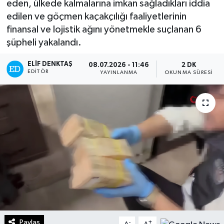
eden, ülkede kalmalarına imkan sağladıkları iddia
edilen ve göçmen kaçakçılığı faaliyetlerinin
Turizm
finansal ve lojistik ağını yönetmekle suçlanan 6
şüpheli yakalandı.
Kültür - Sanat
ELIF DENKTAŞ
08.07.2026 - 11:46
2 DK
Lider Haber TV Canlı Yayın izle
EDITÖR
YAYINLANMA
OKUNMA SÜRESI
Paylaş
-
+