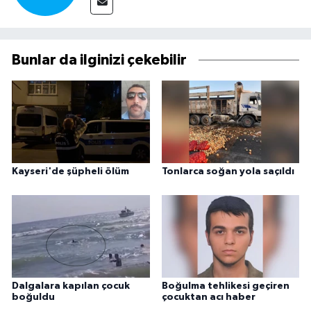
Bunlar da ilginizi çekebilir
Kayseri'de şüpheli ölüm
Tonlarca soğan yola saçıldı
Dalgalara kapılan çocuk
Boğulma tehlikesi geçiren
boğuldu
çocuktan acı haber