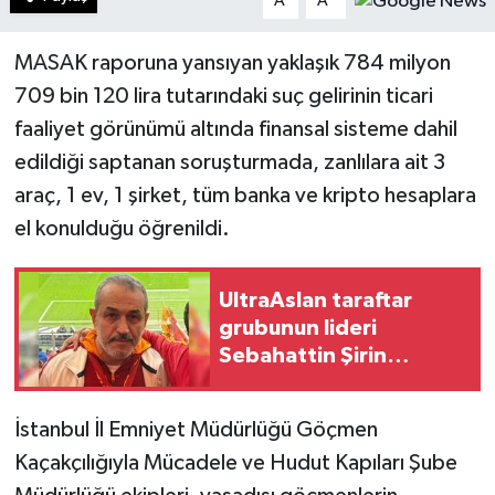
A
A
MASAK raporuna yansıyan yaklaşık 784 milyon
709 bin 120 lira tutarındaki suç gelirinin ticari
faaliyet görünümü altında finansal sisteme dahil
edildiği saptanan soruşturmada, zanlılara ait 3
araç, 1 ev, 1 şirket, tüm banka ve kripto hesaplara
el konulduğu öğrenildi.
UltraAslan taraftar
grubunun lideri
Sebahattin Şirin
gözaltına alındı
İstanbul İl Emniyet Müdürlüğü Göçmen
Kaçakçılığıyla Mücadele ve Hudut Kapıları Şube