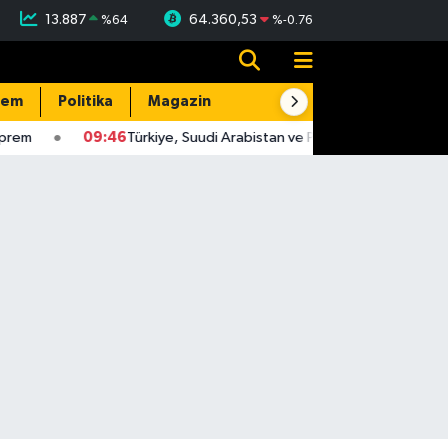
13.887
64.360,53
%
64
%
-0.76
dem
Politika
Magazin
Resmi İlanlar
E-Gazete
09:46
Türkiye, Suudi Arabistan ve Pakistan, üçlü savunma anl