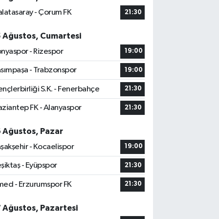
latasaray - Çorum FK
21:30
5 Ağustos, Cumartesi
nyaspor - Rizespor
19:00
sımpaşa - Trabzonspor
19:00
nçlerbirliği S.K. - Fenerbahçe
21:30
ziantep FK - Alanyaspor
21:30
6 Ağustos, Pazar
şakşehir - Kocaelispor
19:00
şiktaş - Eyüpspor
21:30
ed - Erzurumspor FK
21:30
7 Ağustos, Pazartesi