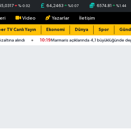
55,0317
64,2463
6574.81
%
-0.02
%
0.07
%
1.44
eri
Video
Yazarlar
İletişim
er TV Canlı Yayın
Ekonomi
Dünya
Spor
Gün
a alındı
10:19
Marmaris açıklarında 4,1 büyüklüğünde deprem