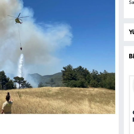
Sa
Y
B