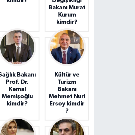
kimdir?
Değişikliği
Bakanı Murat
Kurum
kimdir?
Sağlık Bakanı
Kültür ve
Prof. Dr.
Turizm
Kemal
Bakanı
Memişoğlu
Mehmet Nuri
kimdir?
Ersoy kimdir
?