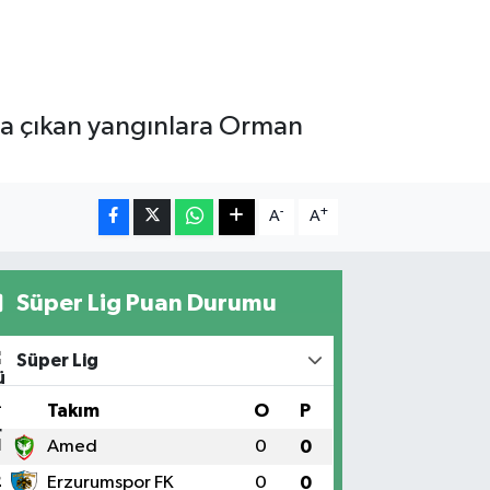
da çıkan yangınlara Orman
-
+
A
A
Süper Lig Puan Durumu
Süper Lig
#
Takım
O
P
1
Amed
0
0
2
Erzurumspor FK
0
0