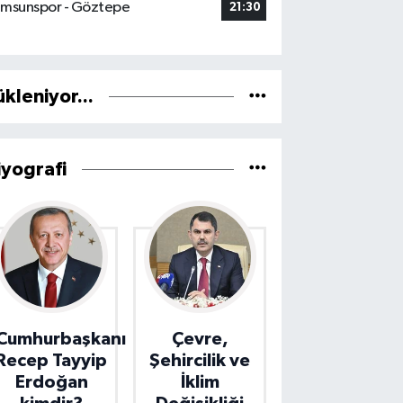
msunspor - Göztepe
21:30
ükleniyor...
iyografi
Cumhurbaşkanı
Çevre,
Recep Tayyip
Şehircilik ve
Erdoğan
İklim