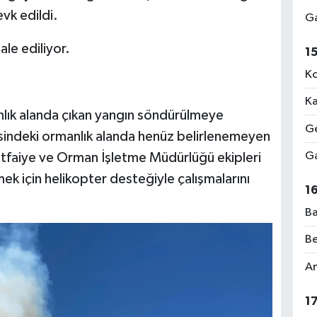
evk edildi.
Ga
le ediliyor.
1
Ko
Ka
anlık alanda çıkan yangın söndürülmeye
Ge
isindeki ormanlık alanda henüz belirlenemeyen
Ga
 itfaiye ve Orman İşletme Müdürlüğü ekipleri
mek için helikopter desteğiyle çalışmalarını
1
Ba
Be
Am
1