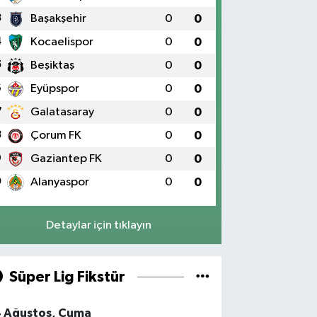
3
Başakşehir
0
0
4
Kocaelispor
0
0
5
Beşiktaş
0
0
6
Eyüpspor
0
0
7
Galatasaray
0
0
8
Çorum FK
0
0
9
Gaziantep FK
0
0
0
Alanyaspor
0
0
Detaylar için tıklayın
Süper Lig Fikstür
4 Ağustos, Cuma