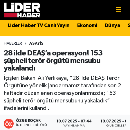
Gündem
Nöbetçi Eczaneler
Lider Haber TV Canlı Yayın
Ekonomi
Dünya
Politika
Hava Durumu
HABERLER
ASAYIŞ
Asayiş
İstanbul Namaz Vakitleri
28 ilde DEAŞ’a operasyon! 153
şüpheli terör örgütü mensubu
Dünya
Trafik Durumu
yakalandı
İçişleri Bakanı Ali Yerlikaya, “28 ilde DEAŞ Terör
Magazin
Süper Lig Puan Durumu ve Fikstür
Örgütüne yönelik Jandarmamız tarafından son 2
haftadır düzenlenen operasyonlarımızda; 153
Spor
Tüm Manşetler
şüpheli terör örgütü mensubunu yakaladık”
ifadelerini kullandı.
Sağlık
Son Dakika Haberleri
ÖZGE KOÇAK
18.07.2025 - 07:44
18.07.2025 - 07
Teknoloji
Haber Arşivi
İNTERNET EDITÖRÜ
YAYINLANMA
GÜNCELLEME