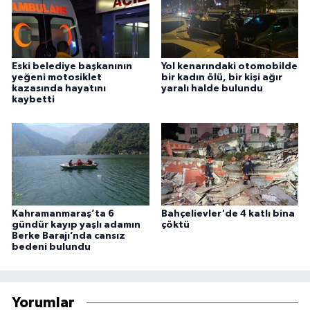
Eski belediye başkanının
Yol kenarındaki otomobilde
yeğeni motosiklet
bir kadın ölü, bir kişi ağır
kazasında hayatını
yaralı halde bulundu
kaybetti
Kahramanmaraş’ta 6
Bahçelievler'de 4 katlı bina
gündür kayıp yaşlı adamın
çöktü
Berke Barajı’nda cansız
bedeni bulundu
Yorumlar