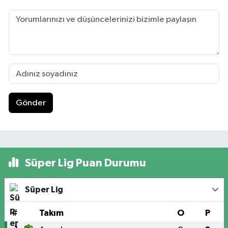
Gönder
Süper Lig Puan Durumu
Süper Lig
#
Takım
O
P