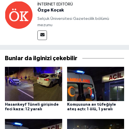
İNTERNET EDITÖRÜ
Özge Koçak
Selçuk Üniversitesi Gazetecilik bölümü
mezunu
Bunlar da ilginizi çekebilir
Hasankeyf Tüneli girişinde
Komşusuna av tüfeğiyle
feci kaza: 12 yaralı
ateş açtı: 1 ölü, 1 yaralı