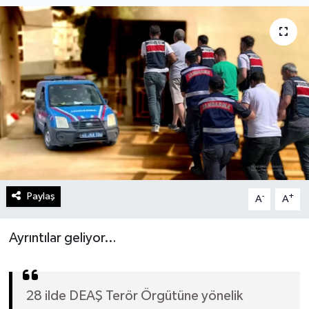
Turizm
Kültür - Sanat
Lider Haber TV Canlı Yayın izle
Paylaş
-
+
A
A
Ayrıntılar geliyor…
28 ilde DEAŞ Terör Örgütüne yönelik