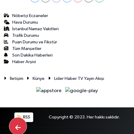
Nöbetçi Eczaneler
Hava Durumu
İstanbul Namaz Vakitleri
Trafik Durumu
Puan Durumu ve Fikstür
Tüm Manşetler
Son Dakika Haberleri
Haber Arşivi
İletişim
Künye
Lider Haber TV Yayın Akışı
RSS
Copyright © 2023. Her hakkı saklıdır.