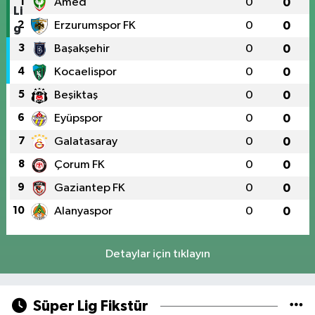
1
Amed
0
0
2
Erzurumspor FK
0
0
3
Başakşehir
0
0
4
Kocaelispor
0
0
5
Beşiktaş
0
0
6
Eyüpspor
0
0
7
Galatasaray
0
0
8
Çorum FK
0
0
9
Gaziantep FK
0
0
10
Alanyaspor
0
0
Detaylar için tıklayın
Süper Lig Fikstür