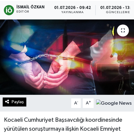
İSMAIL ÖZKAN
01.07.2026 - 09:42
01.07.2026 - 13:2
Turizm
EDITÖR
YAYINLANMA
GÜNCELLEME
Kültür - Sanat
Lider Haber TV Canlı Yayın izle
Paylaş
-
+
A
A
Kocaeli Cumhuriyet Başsavcılığı koordinesinde
yürütülen soruşturmaya ilişkin Kocaeli Emniyet