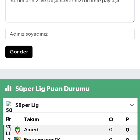
Gönder
Süper Lig Puan Durumu
Süper Lig
#
Takım
O
P
1
Amed
0
0
2