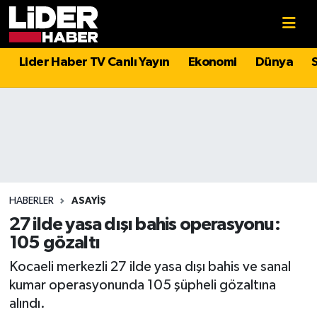
Gündem
Nöbetçi Eczaneler
Lider Haber TV Canlı Yayın
Ekonomi
Dünya
Politika
Hava Durumu
Asayiş
İstanbul Namaz Vakitleri
Dünya
Trafik Durumu
Magazin
Süper Lig Puan Durumu ve Fikstür
HABERLER
ASAYIŞ
27 ilde yasa dışı bahis operasyonu:
Spor
Tüm Manşetler
105 gözaltı
Kocaeli merkezli 27 ilde yasa dışı bahis ve sanal
Sağlık
Son Dakika Haberleri
kumar operasyonunda 105 şüpheli gözaltına
alındı.
Teknoloji
Haber Arşivi