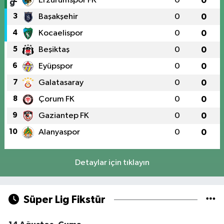
Erzurumspor FK
0
0
3
Başakşehir
0
0
4
Kocaelispor
0
0
5
Beşiktaş
0
0
6
Eyüpspor
0
0
7
Galatasaray
0
0
8
Çorum FK
0
0
9
Gaziantep FK
0
0
10
Alanyaspor
0
0
Detaylar için tıklayın
Süper Lig Fikstür