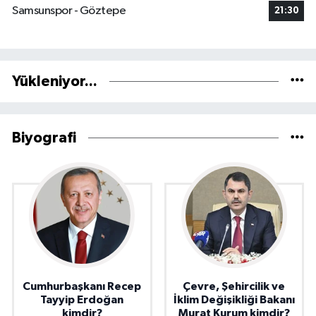
Samsunspor - Göztepe
21:30
Yükleniyor...
Biyografi
Cumhurbaşkanı Recep
Çevre, Şehircilik ve
Tayyip Erdoğan
İklim Değişikliği Bakanı
kimdir?
Murat Kurum kimdir?