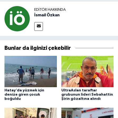
EDITÖR HAKKINDA
İsmail Özkan
Bunlar da ilginizi çekebilir
Hatay’da yüzmek için
UltraAslan taraftar
denize giren çocuk
grubunun lideri Sebahattin
boğuldu
Şirin gözaltına alındı