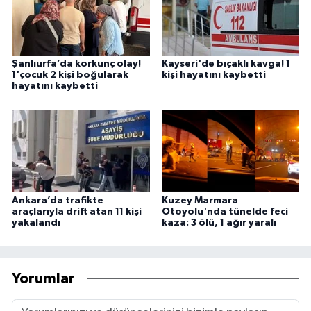
Şanlıurfa’da korkunç olay!
Kayseri'de bıçaklı kavga! 1
1'çocuk 2 kişi boğularak
kişi hayatını kaybetti
hayatını kaybetti
Ankara’da trafikte
Kuzey Marmara
araçlarıyla drift atan 11 kişi
Otoyolu'nda tünelde feci
yakalandı
kaza: 3 ölü, 1 ağır yaralı
Yorumlar