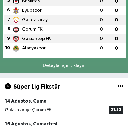
5
Beşiktaş
0
0
6
Eyüpspor
0
0
7
Galatasaray
0
0
8
Çorum FK
0
0
9
Gaziantep FK
0
0
10
Alanyaspor
0
0
Detaylar için tıklayın
Süper Lig Fikstür
14 Ağustos, Cuma
Galatasaray - Çorum FK
21:30
15 Ağustos, Cumartesi