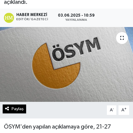
açıklandı.
Turizm
HABER MERKEZI
03.06.2025 - 10:59
EDITÖR/GAZETECI
YAYINLANMA
Kültür - Sanat
Lider Haber TV Canlı Yayın izle
Paylaş
-
+
A
A
ÖSYM'den yapılan açıklamaya göre, 21-27