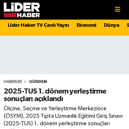
Gündem
Nöbetçi Eczaneler
Lider Haber TV Canlı Yayın
Ekonomi
Dünya
Politika
Hava Durumu
Asayiş
İstanbul Namaz Vakitleri
Dünya
Trafik Durumu
Magazin
Süper Lig Puan Durumu ve Fikstür
HABERLER
GÜNDEM
2025-TUS 1. dönem yerleştirme
Spor
Tüm Manşetler
sonuçları açıklandı
Ölçme, Seçme ve Yerleştirme Merkezince
Sağlık
Son Dakika Haberleri
(ÖSYM), 2025 Tıpta Uzmanlık Eğitimi Giriş Sınavı
(2025-TUS) 1. dönem yerleştirme sonuçları
Teknoloji
Haber Arşivi