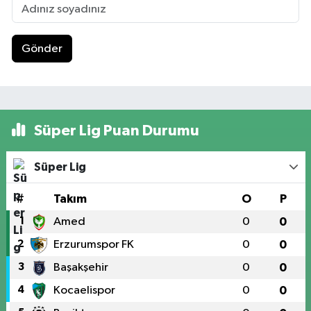
Gönder
Süper Lig Puan Durumu
Süper Lig
#
Takım
O
P
1
Amed
0
0
2
Erzurumspor FK
0
0
3
Başakşehir
0
0
4
Kocaelispor
0
0