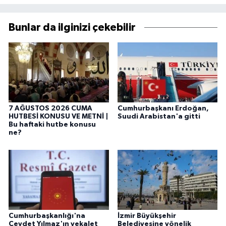
Bunlar da ilginizi çekebilir
7 AĞUSTOS 2026 CUMA
Cumhurbaşkanı Erdoğan,
HUTBESİ KONUSU VE METNİ |
Suudi Arabistan'a gitti
Bu haftaki hutbe konusu
ne?
Cumhurbaşkanlığı'na
İzmir Büyükşehir
Cevdet Yılmaz'ın vekalet
Belediyesine yönelik