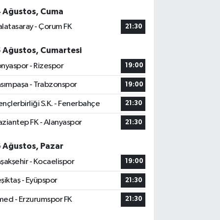
4 Ağustos, Cuma
latasaray - Çorum FK
21:30
5 Ağustos, Cumartesi
nyaspor - Rizespor
19:00
sımpaşa - Trabzonspor
19:00
nçlerbirliği S.K. - Fenerbahçe
21:30
ziantep FK - Alanyaspor
21:30
6 Ağustos, Pazar
şakşehir - Kocaelispor
19:00
şiktaş - Eyüpspor
21:30
ed - Erzurumspor FK
21:30