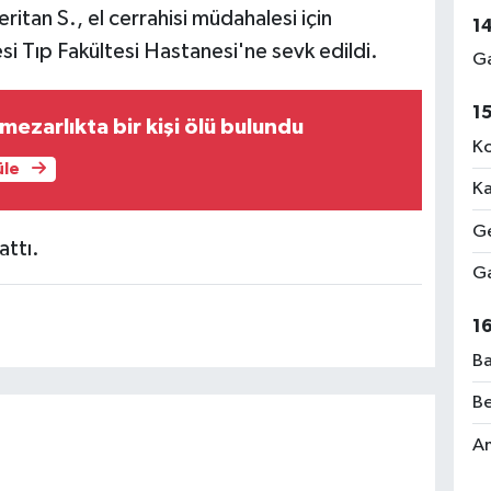
ritan S., el cerrahisi müdahalesi için
1
i Tıp Fakültesi Hastanesi'ne sevk edildi.
Ga
1
mezarlıkta bir kişi ölü bulundu
Ko
üle
Ka
Ge
attı.
Ga
1
Ba
Be
Am