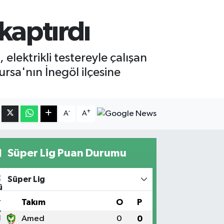
 kaptırdı
lektrikli testereyle çalışan
ursa'nın İnegöl ilçesine
-
+
A
A
Süper Lig Puan Durumu
Süper Lig
#
Takım
O
P
1
Amed
0
0