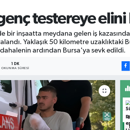
genç testereye elini
 bir inşaatta meydana gelen iş kazasında, e
landı. Yaklaşık 50 kilometre uzaklıktaki B
müdahalenin ardından Bursa'ya sevk edildi.
1 DK
OKUNMA SÜRESI