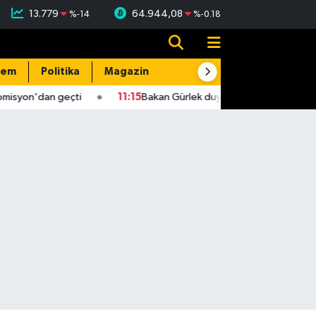
13.779
64.944,08
%
-14
%
-0.18
dem
Politika
Magazin
Resmi İlanlar
E-Gazete
misyon'dan geçti
11:15
Bakan Gürlek duyurdu! 2 faili meçhul cina