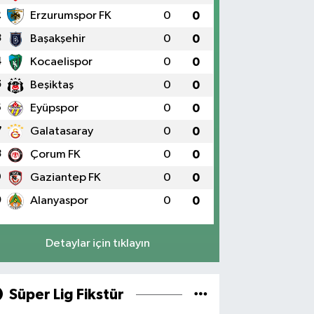
2
Erzurumspor FK
0
0
3
Başakşehir
0
0
4
Kocaelispor
0
0
5
Beşiktaş
0
0
6
Eyüpspor
0
0
7
Galatasaray
0
0
8
Çorum FK
0
0
9
Gaziantep FK
0
0
0
Alanyaspor
0
0
Detaylar için tıklayın
Süper Lig Fikstür