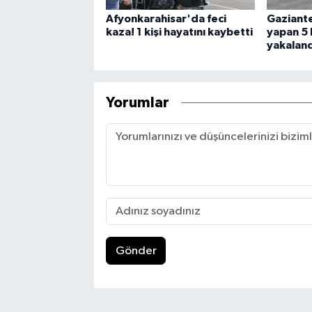
Afyonkarahisar'da feci
Gaziante
kaza! 1 kişi hayatını kaybetti
yapan 5 
yakaland
Yorumlar
Gönder