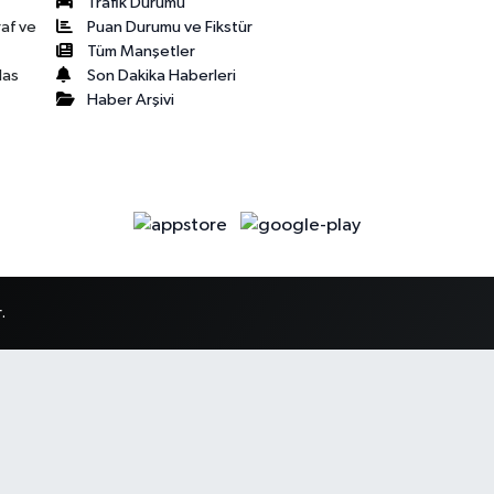
Trafik Durumu
Puan Durumu ve Fikstür
raf ve
Tüm Manşetler
Son Dakika Haberleri
las
Haber Arşivi
.