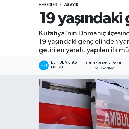
HABERLER
ASAYIŞ
Turizm
19 yaşındaki 
Kültür - Sanat
Kütahya'nın Domaniç ilçesinde
Lider Haber TV Canlı Yayın izle
19 yaşındaki genç elinden yara
getirilen yaralı, yapılan ilk 
ELIF DENKTAŞ
09.07.2026 - 15:34
EDITÖR
YAYINLANMA