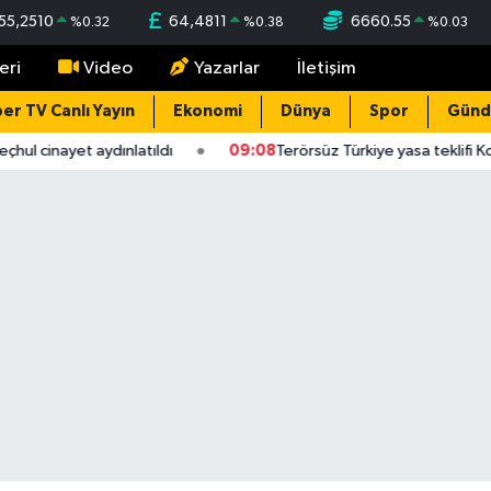
55,2510
64,4811
6660.55
%
0.32
%
0.38
%
0.03
eri
Video
Yazarlar
İletişim
er TV Canlı Yayın
Ekonomi
Dünya
Spor
Gün
ul cinayet aydınlatıldı
09:08
Terörsüz Türkiye yasa teklifi Ko