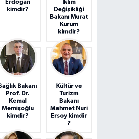
Erdoğan
İklim
kimdir?
Değişikliği
Bakanı Murat
Kurum
kimdir?
Sağlık Bakanı
Kültür ve
Prof. Dr.
Turizm
Kemal
Bakanı
Memişoğlu
Mehmet Nuri
kimdir?
Ersoy kimdir
?