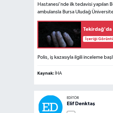
Hastanesi'nde ilk tedavisi yapılan Be
ambulansla Bursa Uludağ Üniversites
Tekirdağ'da 
İçeriği Görünt
Polis, iş kazasıyla ilgili inceleme başl
Kaynak:
İHA
EDITÖR
Elif Denktaş