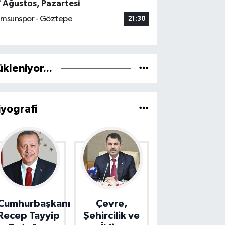
7 Ağustos, Pazartesi
msunspor - Göztepe
21:30
ükleniyor...
iyografi
Cumhurbaşkanı
Çevre,
Recep Tayyip
Şehircilik ve