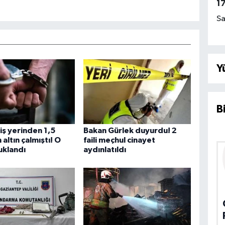
1
Sa
Y
B
 iş yerinden 1,5
Bakan Gürlek duyurdu! 2
altın çalmıştı! O
faili meçhul cinayet
tuklandı
aydınlatıldı