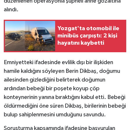
düzenlenen operasyonla şüpheli anne gözaltına
alındı.
Yozgat'ta otomobil ile
minibüs çarpıştı: 2 kişi
hayatını kaybetti
Emniyetteki ifadesinde evlilik dışı bir ilişkiden
hamile kaldığını söyleyen Berin Dikbaş, doğumu
ailesinden gizlediğini belirterek doğumun
ardından bebeği bir poşete koyup çöp
konteynerinin yanına bıraktığını kabul etti. Bebeği
öldürmediğini öne süren Dikbaş, birilerinin bebeği
bulup sahiplenmesini umduğunu savundu.
Soruşturma kapsamında ifadesine başvurulan