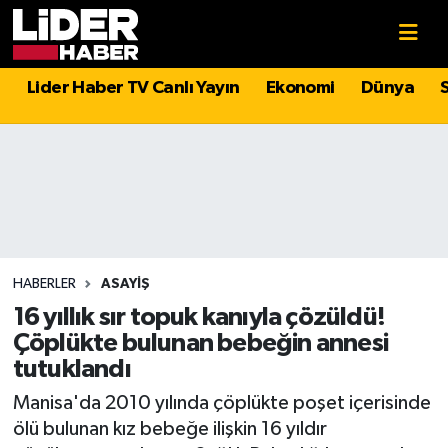
Gündem
Nöbetçi Eczaneler
Lider Haber TV Canlı Yayın
Ekonomi
Dünya
Politika
Hava Durumu
Asayiş
İstanbul Namaz Vakitleri
Dünya
Trafik Durumu
Magazin
Süper Lig Puan Durumu ve Fikstür
HABERLER
ASAYIŞ
16 yıllık sır topuk kanıyla çözüldü!
Spor
Tüm Manşetler
Çöplükte bulunan bebeğin annesi
tutuklandı
Sağlık
Son Dakika Haberleri
Manisa'da 2010 yılında çöplükte poşet içerisinde
ölü bulunan kız bebeğe ilişkin 16 yıldır
Teknoloji
Haber Arşivi