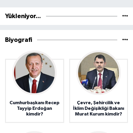
Yükleniyor...
Biyografi
Cumhurbaşkanı Recep
Çevre, Şehircilik ve
Tayyip Erdoğan
İklim Değişikliği Bakanı
kimdir?
Murat Kurum kimdir?