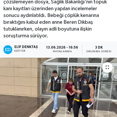
çözülemeyen dosya, Sağlık Bakanlığı'nın topuk
kanı kayıtları üzerinden yapılan incelemeler
Turizm
sonucu aydınlatıldı. Bebeği çöplük kenarına
bıraktığını kabul eden anne Beren Dikbaş
Kültür - Sanat
tutuklanırken, olayın adli boyutuna ilişkin
soruşturma sürüyor.
Lider Haber TV Canlı Yayın izle
ELIF DENKTAŞ
13.06.2026 - 16:56
3 DK
EDITÖR
YAYINLANMA
OKUNMA SÜRESI