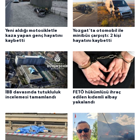
Yeni aldığı motosikletle
Yozgat'ta otomobil ile
kaza yapan genç hayatını
minibüs çarpıştı: 2 kişi
kaybetti
hayatını kaybetti
İBB davasında tutukluluk
FETÖ hükümlüsü ihraç
incelemesi tamamlandı
edilen kıdemli albay
yakalandı