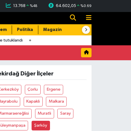
13.768
64.602,05
%
48
%
0.69
dem
Politika
Magazin
Resmi İlanlar
E-Gazete
e tutuklandı
ekirdağ Diğer İlçeler
Çerkezköy
Çorlu
Ergene
Hayrabolu
Kapakli
Malkara
armaraereğlisi
Muratli
Saray
Süleymanpaşa
Şarköy