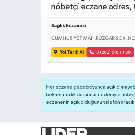
nöbetçi eczane adres, 
Turizm
Sağlık Eczanesi
Kültür - Sanat
CUMHURİYET MAH.RÜZGAR SOK. NO:2
Lider Haber TV Canlı Yayın izle
Yol Tarifi Al
0 (282) 518 14 80
Her eczane gece boyunca açık olmayabili
beklenmedik durumlar nedeniyle nöbete
eczanenin açık olduğunu telefon aracılığıy