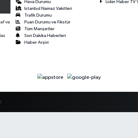
Hava Durumu
Lider Haber TV Y
İstanbul Namaz Vakitleri
Trafik Durumu
Puan Durumu ve Fikstür
raf ve
Tüm Manşetler
Son Dakika Haberleri
las
Haber Arşivi
.