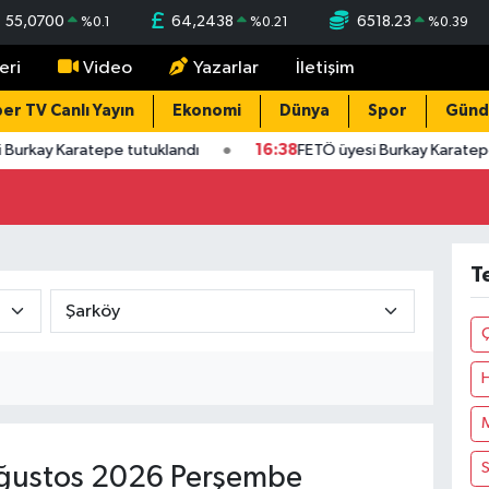
55,0700
64,2438
6518.23
%
0.1
%
0.21
%
0.39
eri
Video
Yazarlar
İletişim
er TV Canlı Yayın
Ekonomi
Dünya
Spor
Gün
 Burkay Karatepe tutuklandı
16:38
FETÖ üyesi Burkay Karatep
T
M
ğustos 2026 Perşembe