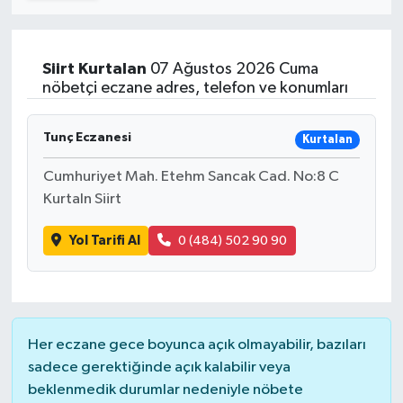
Turizm
Siirt
Kurtalan
07 Ağustos 2026 Cuma
Kültür - Sanat
nöbetçi eczane adres, telefon ve konumları
Lider Haber TV Canlı Yayın izle
Tunç Eczanesi
Kurtalan
Cumhuriyet Mah. Etehm Sancak Cad. No:8 C
Kurtaln Siirt
Yol Tarifi Al
0 (484) 502 90 90
Her eczane gece boyunca açık olmayabilir, bazıları
sadece gerektiğinde açık kalabilir veya
beklenmedik durumlar nedeniyle nöbete