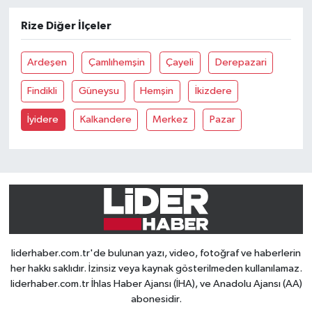
Rize Diğer İlçeler
Ardeşen
Çamlıhemşin
Çayeli
Derepazari
Findikli
Güneysu
Hemşin
İkizdere
İyidere
Kalkandere
Merkez
Pazar
liderhaber.com.tr'de bulunan yazı, video, fotoğraf ve haberlerin
her hakkı saklıdır. İzinsiz veya kaynak gösterilmeden kullanılamaz.
liderhaber.com.tr İhlas Haber Ajansı (İHA), ve Anadolu Ajansı (AA)
abonesidir.