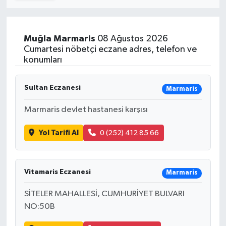
Turizm
Muğla
Marmaris
08 Ağustos 2026
Kültür - Sanat
Cumartesi nöbetçi eczane adres, telefon ve
konumları
Lider Haber TV Canlı Yayın izle
Sultan Eczanesi
Marmaris
Marmaris devlet hastanesi karşısı
Yol Tarifi Al
0 (252) 412 85 66
Vitamaris Eczanesi
Marmaris
SİTELER MAHALLESİ, CUMHURİYET BULVARI
NO:50B