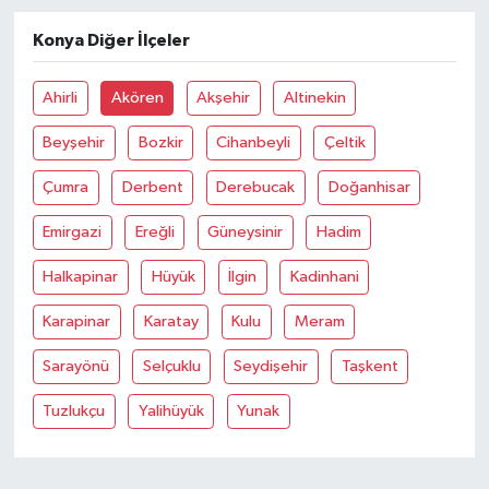
Konya Diğer İlçeler
Ahirli
Akören
Akşehir
Altinekin
Beyşehir
Bozkir
Cihanbeyli
Çeltik
Çumra
Derbent
Derebucak
Doğanhisar
Emirgazi
Ereğli
Güneysinir
Hadim
Halkapinar
Hüyük
İlgin
Kadinhani
Karapinar
Karatay
Kulu
Meram
Sarayönü
Selçuklu
Seydişehir
Taşkent
Tuzlukçu
Yalihüyük
Yunak