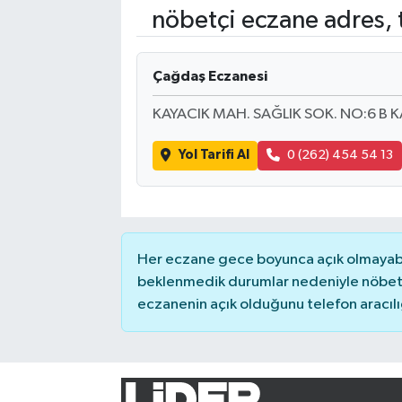
nöbetçi eczane adres, 
Turizm
Çağdaş Eczanesi
Kültür - Sanat
KAYACIK MAH. SAĞLIK SOK. NO:6 B
Lider Haber TV Canlı Yayın izle
Yol Tarifi Al
0 (262) 454 54 13
Her eczane gece boyunca açık olmayabili
beklenmedik durumlar nedeniyle nöbete
eczanenin açık olduğunu telefon aracılığıy