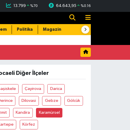
13.799
64.643,95
%
70
%
0.16
dem
Politika
Magazin
Resmi İlanlar
E-Gazete
ocaeli Diğer İlçeler
aşiskele
Çayirova
Darica
Derince
Dilovasi
Gebze
Gölcük
zmit
Kandira
Karamürsel
Kartepe
Körfez