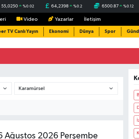
55,0250
64,2398
6500.87
%
0.02
%
0.2
%
0.12
eri
Video
Yazarlar
İletişim
er TV Canlı Yayın
Ekonomi
Dünya
Spor
Gün
K
B
İ
 Ağustos 2026 Perşembe