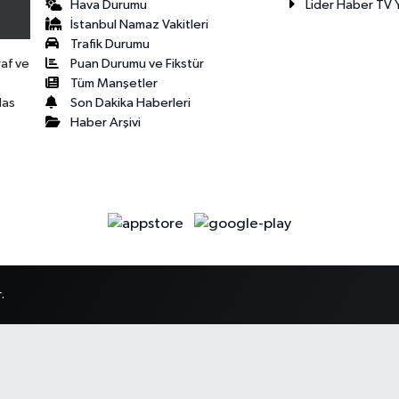
Hava Durumu
Lider Haber TV Y
İstanbul Namaz Vakitleri
Trafik Durumu
Puan Durumu ve Fikstür
raf ve
Tüm Manşetler
Son Dakika Haberleri
las
Haber Arşivi
.