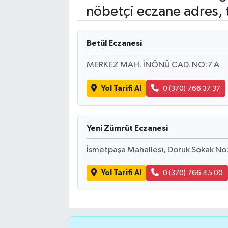
nöbetçi eczane adres, 
Turizm
Betül Eczanesi
Kültür - Sanat
MERKEZ MAH. İNÖNÜ CAD. NO:7 A
Lider Haber TV Canlı Yayın izle
Yol Tarifi Al
0 (370) 766 37 37
Yeni Zümrüt Eczanesi
İsmetpaşa Mahallesi, Doruk Sokak No
Yol Tarifi Al
0 (370) 766 45 00