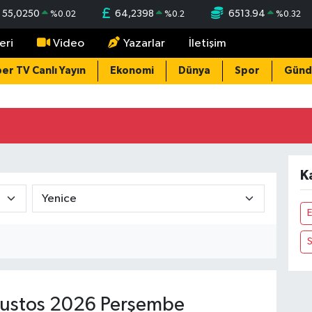
55,0250
64,2398
6513.94
%
0.02
%
0.2
%
0.32
eri
Video
Yazarlar
İletişim
er TV Canlı Yayın
Ekonomi
Dünya
Spor
Gün
K
E
ustos 2026 Perşembe