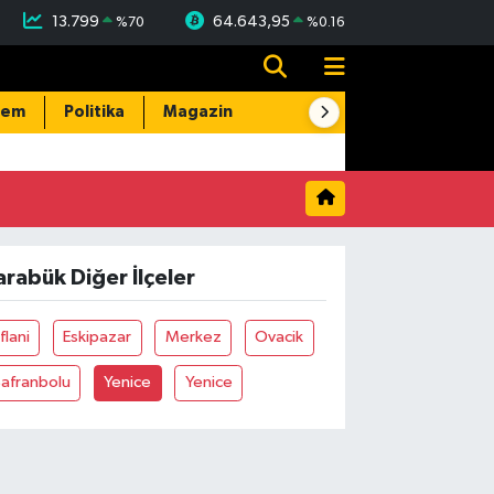
13.799
64.643,95
%
70
%
0.16
dem
Politika
Magazin
Resmi İlanlar
E-Gazete
arabük Diğer İlçeler
flani
Eskipazar
Merkez
Ovacik
Safranbolu
Yenice
Yenice