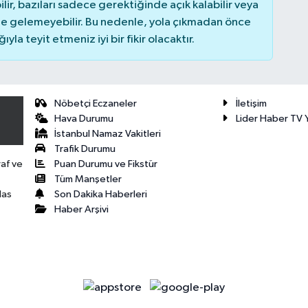
r, bazıları sadece gerektiğinde açık kalabilir veya
 gelemeyebilir. Bu nedenle, yola çıkmadan önce
la teyit etmeniz iyi bir fikir olacaktır.
Nöbetçi Eczaneler
İletişim
Hava Durumu
Lider Haber TV Y
İstanbul Namaz Vakitleri
Trafik Durumu
Puan Durumu ve Fikstür
raf ve
Tüm Manşetler
Son Dakika Haberleri
las
Haber Arşivi