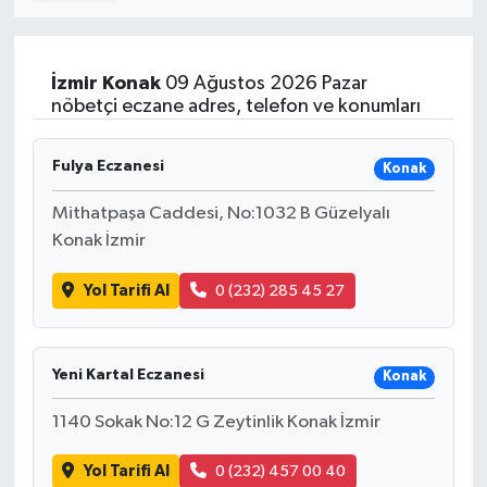
Turizm
İzmir
Konak
09 Ağustos 2026 Pazar
Kültür - Sanat
nöbetçi eczane adres, telefon ve konumları
Lider Haber TV Canlı Yayın izle
Fulya Eczanesi
Konak
Mithatpaşa Caddesi, No:1032 B Güzelyalı
Konak İzmir
Yol Tarifi Al
0 (232) 285 45 27
Yeni Kartal Eczanesi
Konak
1140 Sokak No:12 G Zeytinlik Konak İzmir
Yol Tarifi Al
0 (232) 457 00 40