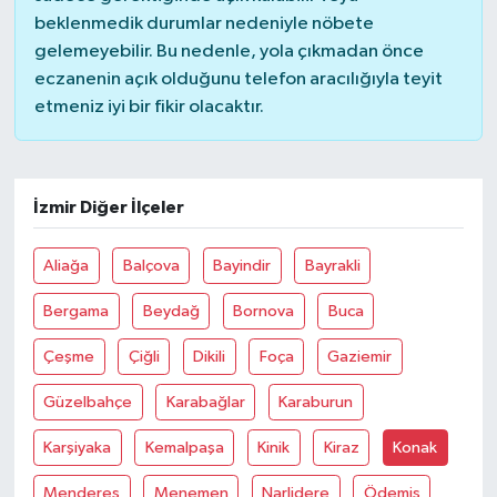
beklenmedik durumlar nedeniyle nöbete
gelemeyebilir. Bu nedenle, yola çıkmadan önce
eczanenin açık olduğunu telefon aracılığıyla teyit
etmeniz iyi bir fikir olacaktır.
İzmir Diğer İlçeler
Aliağa
Balçova
Bayindir
Bayrakli
Bergama
Beydağ
Bornova
Buca
Çeşme
Çiğli
Dikili
Foça
Gaziemir
Güzelbahçe
Karabağlar
Karaburun
Karşiyaka
Kemalpaşa
Kinik
Kiraz
Konak
Menderes
Menemen
Narlidere
Ödemiş