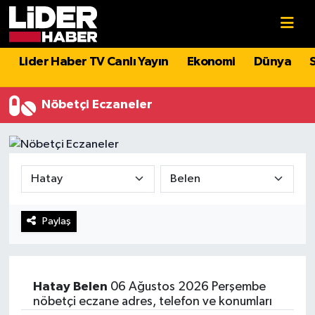
Gündem
Nöbetçi Eczaneler
Lider Haber TV Canlı Yayın
Ekonomi
Dünya
Politika
Hava Durumu
Nöbetçi Eczaneler
Asayiş
İstanbul Namaz Vakitleri
Dünya
Trafik Durumu
Magazin
Süper Lig Puan Durumu ve Fikstür
Paylaş
Spor
Tüm Manşetler
Sağlık
Son Dakika Haberleri
Hatay
Belen
06 Ağustos 2026 Perşembe
nöbetçi eczane adres, telefon ve konumları
Teknoloji
Haber Arşivi