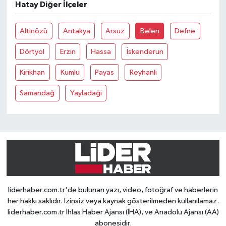
Hatay Diğer İlçeler
Altinözü
Antakya
Arsuz
Belen
Defne
Dörtyol
Erzin
Hassa
İskenderun
Kirikhan
Kumlu
Payas
Reyhanli
Samandağ
Yayladaği
liderhaber.com.tr'de bulunan yazı, video, fotoğraf ve haberlerin
her hakkı saklıdır. İzinsiz veya kaynak gösterilmeden kullanılamaz.
liderhaber.com.tr İhlas Haber Ajansı (İHA), ve Anadolu Ajansı (AA)
abonesidir.