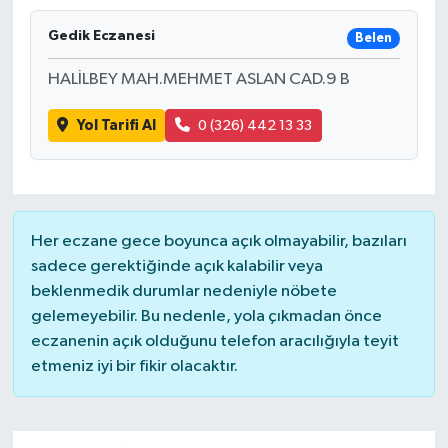
Turizm
Gedik Eczanesi
Belen
HALİLBEY MAH.MEHMET ASLAN CAD.9 B
Kültür - Sanat
Yol Tarifi Al
0 (326) 442 13 33
Lider Haber TV Canlı Yayın izle
Her eczane gece boyunca açık olmayabilir, bazıları
sadece gerektiğinde açık kalabilir veya
beklenmedik durumlar nedeniyle nöbete
gelemeyebilir. Bu nedenle, yola çıkmadan önce
eczanenin açık olduğunu telefon aracılığıyla teyit
etmeniz iyi bir fikir olacaktır.