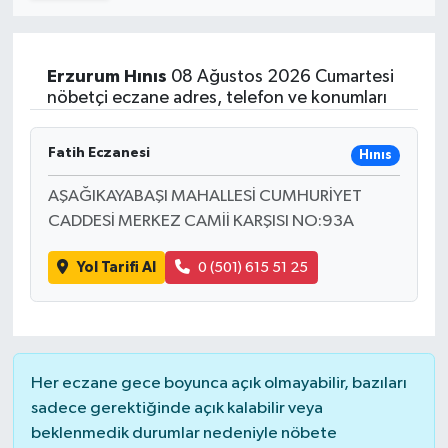
Turizm
Erzurum
Hınıs
08 Ağustos 2026 Cumartesi
Kültür - Sanat
nöbetçi eczane adres, telefon ve konumları
Lider Haber TV Canlı Yayın izle
Fatih Eczanesi
Hınıs
AŞAĞIKAYABAŞI MAHALLESİ CUMHURİYET
CADDESİ MERKEZ CAMİİ KARŞISI NO:93A
Yol Tarifi Al
0 (501) 615 51 25
Her eczane gece boyunca açık olmayabilir, bazıları
sadece gerektiğinde açık kalabilir veya
beklenmedik durumlar nedeniyle nöbete