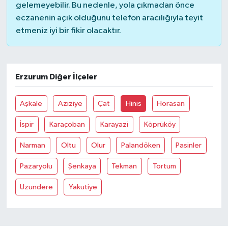
gelemeyebilir. Bu nedenle, yola çıkmadan önce
eczanenin açık olduğunu telefon aracılığıyla teyit
etmeniz iyi bir fikir olacaktır.
Erzurum Diğer İlçeler
Aşkale
Aziziye
Çat
Hinis
Horasan
İspir
Karaçoban
Karayazi
Köprüköy
Narman
Oltu
Olur
Palandöken
Pasinler
Pazaryolu
Şenkaya
Tekman
Tortum
Uzundere
Yakutiye