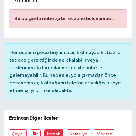
konumları
Turizm
Bu bölgede nöbetçi bir eczane bulunamadı.
Kültür - Sanat
Lider Haber TV Canlı Yayın izle
Her eczane gece boyunca açık olmayabilir, bazıları
sadece gerektiğinde açık kalabilir veya
beklenmedik durumlar nedeniyle nöbete
gelemeyebilir. Bu nedenle, yola çıkmadan önce
eczanenin açık olduğunu telefon aracılığıyla teyit
etmeniz iyi bir fikir olacaktır.
Erzincan Diğer İlçeler
Çayirli
İliç
Kemah
Kemaliye
Merkez