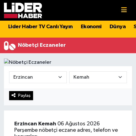
Gündem
Nöbetçi Eczaneler
Lider Haber TV Canlı Yayın
Ekonomi
Dünya
Politika
Hava Durumu
Nöbetçi Eczaneler
Asayiş
İstanbul Namaz Vakitleri
Dünya
Trafik Durumu
Magazin
Süper Lig Puan Durumu ve Fikstür
Paylaş
Spor
Tüm Manşetler
Sağlık
Son Dakika Haberleri
Erzincan
Kemah
06 Ağustos 2026
Perşembe nöbetçi eczane adres, telefon ve
Teknoloji
Haber Arşivi