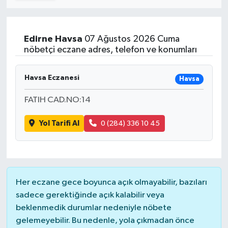
Turizm
Edirne
Havsa
07 Ağustos 2026 Cuma
Kültür - Sanat
nöbetçi eczane adres, telefon ve konumları
Lider Haber TV Canlı Yayın izle
Havsa Eczanesi
Havsa
FATIH CAD.NO:14
Yol Tarifi Al
0 (284) 336 10 45
Her eczane gece boyunca açık olmayabilir, bazıları
sadece gerektiğinde açık kalabilir veya
beklenmedik durumlar nedeniyle nöbete
gelemeyebilir. Bu nedenle, yola çıkmadan önce