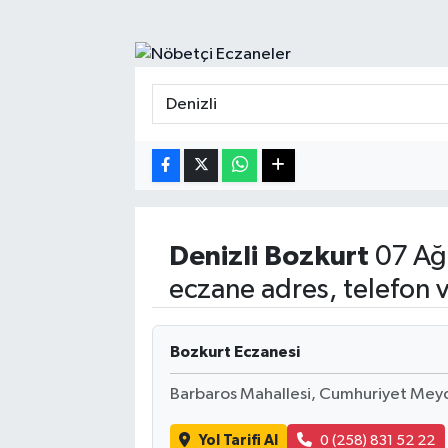
Turizm
Kültür - Sanat
Lider Haber TV Canlı Yayın izle
Denizli
Bozkurt
07 Ağ
eczane adres, telefon 
Bozkurt Eczanesi
Barbaros Mahallesi, Cumhuriyet Meyd
Yol Tarifi Al
0 (258) 831 52 22