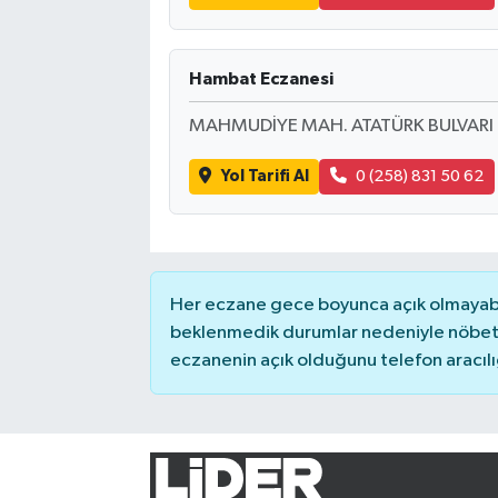
Hambat Eczanesi
MAHMUDİYE MAH. ATATÜRK BULVARI 
Yol Tarifi Al
0 (258) 831 50 62
Her eczane gece boyunca açık olmayabili
beklenmedik durumlar nedeniyle nöbete
eczanenin açık olduğunu telefon aracılığıy