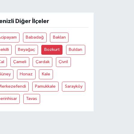
enizli Diğer İlçeler
Acipayam
Babadağ
Baklan
ekilli
Beyağaç
Bozkurt
Buldan
al
Çameli
Çardak
Çivril
Güney
Honaz
Kale
Merkezefendi
Pamukkale
Sarayköy
erinhisar
Tavas