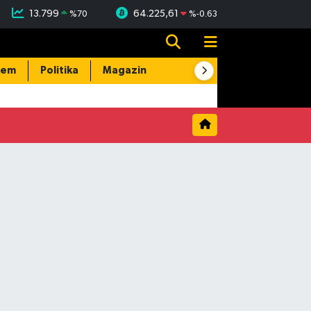
13.799
64.225,61
%
70
%
-0.63
dem
Politika
Magazin
Resmi İlanlar
E-Gazete