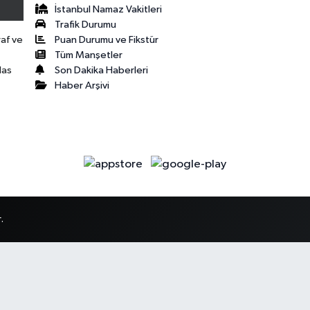
İstanbul Namaz Vakitleri
Trafik Durumu
Puan Durumu ve Fikstür
raf ve
Tüm Manşetler
Son Dakika Haberleri
las
Haber Arşivi
.