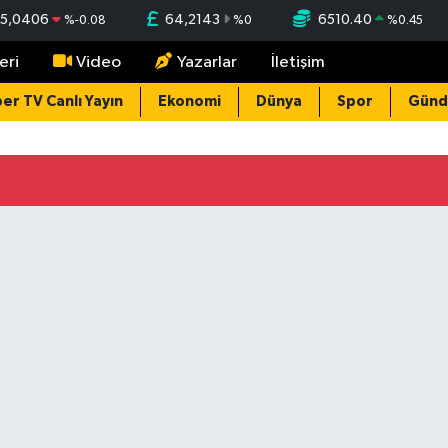
5,0406
64,2143
6510.40
%
-0.08
%
0
%
0.45
eri
Video
Yazarlar
İletişim
er TV Canlı Yayın
Ekonomi
Dünya
Spor
Gün