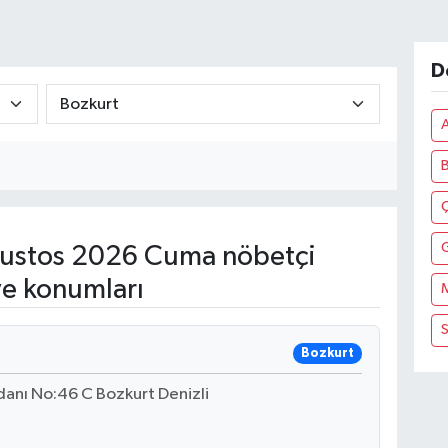
D
B
Ç
ustos 2026 Cuma nöbetçi
ve konumları
S
Bozkurt
anı No:46 C Bozkurt Denizli