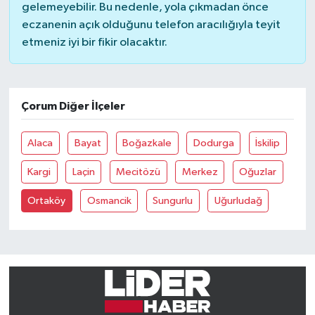
gelemeyebilir. Bu nedenle, yola çıkmadan önce
eczanenin açık olduğunu telefon aracılığıyla teyit
etmeniz iyi bir fikir olacaktır.
Çorum Diğer İlçeler
Alaca
Bayat
Boğazkale
Dodurga
İskilip
Kargi
Laçin
Mecitözü
Merkez
Oğuzlar
Ortaköy
Osmancik
Sungurlu
Uğurludağ