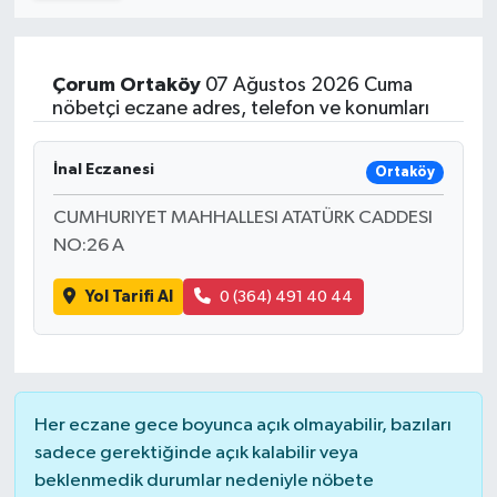
Turizm
Çorum
Ortaköy
07 Ağustos 2026 Cuma
Kültür - Sanat
nöbetçi eczane adres, telefon ve konumları
Lider Haber TV Canlı Yayın izle
İnal Eczanesi
Ortaköy
CUMHURIYET MAHHALLESI ATATÜRK CADDESI
NO:26 A
Yol Tarifi Al
0 (364) 491 40 44
Her eczane gece boyunca açık olmayabilir, bazıları
sadece gerektiğinde açık kalabilir veya
beklenmedik durumlar nedeniyle nöbete