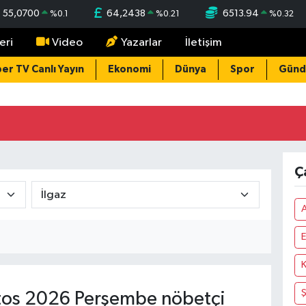
55,0700
64,2438
6513.94
%
0.1
%
0.21
%
0.32
eri
Video
Yazarlar
İletişim
er TV Canlı Yayın
Ekonomi
Dünya
Spor
Gün
Ç
A
E
K
os 2026 Perşembe nöbetçi