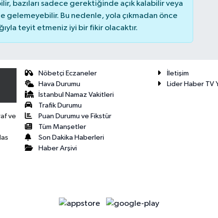
r, bazıları sadece gerektiğinde açık kalabilir veya
 gelemeyebilir. Bu nedenle, yola çıkmadan önce
la teyit etmeniz iyi bir fikir olacaktır.
Nöbetçi Eczaneler
İletişim
Hava Durumu
Lider Haber TV Y
İstanbul Namaz Vakitleri
Trafik Durumu
Puan Durumu ve Fikstür
raf ve
Tüm Manşetler
Son Dakika Haberleri
las
Haber Arşivi