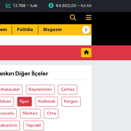
13.768
64.602,05
%
48
%
0.69
dem
Politika
Magazin
Resmi İlanlar
E-Gazete
ankırı Diğer İlçeler
tkaracalar
Bayramören
Çerkeş
ldivan
İlgaz
Kizilirmak
Korgun
urşunlu
Merkez
Orta
Şabanözü
Yaprakli