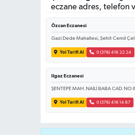
eczane adres, telefon 
Turizm
Özcan Eczanesi
Kültür - Sanat
Gazi Dede Mahallesi, Şehit Cemil Çel
Lider Haber TV Canlı Yayın izle
Yol Tarifi Al
0 (376) 416 22 24
Ilgaz Eczanesi
ŞENTEPE MAH. NAİLİ BABA CAD. NO:
Yol Tarifi Al
0 (376) 416 14 87